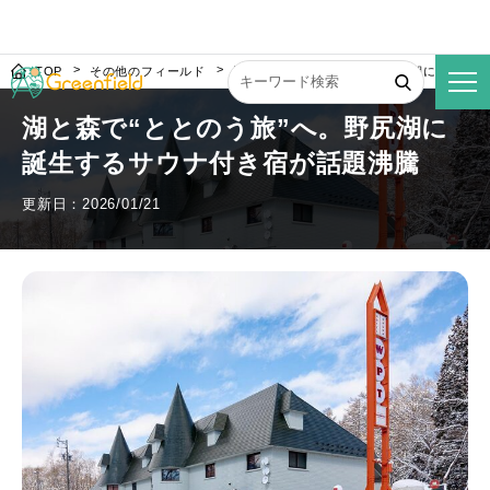
TOP
その他のフィールド
湖と森で“ととのう旅”へ。野尻湖に誕生す
湖と森で“ととのう旅”へ。野尻湖に
誕生するサウナ付き宿が話題沸騰
更新日：2026/01/21