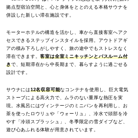
拠点型宿泊空間と、心と身体をととのえる本格サウナを
併設した新しい滞在施設です。
モーターホテルの構造を活かし、車から直接客室へアク
セスできるステップインスタイルを採用。アウトドアギ
アの積み下ろしがしやすく、旅の途中でもストレスなく
滞在できます。
客室は全室ミニキッチンとバスルーム付
き
で、短期滞在から中長期まで、暮らすように過ごせる
設計です。
サウナには
12名収容可能
なコンテナを使用し、巨大電気
ストーブによる高火力で、ムラのない重厚な熱圧を実
現。水風呂にはヴィンテージのミニバンを再利用し、お
茶を使ったロウリュや「ウォーリュ」、冷水で頭部を冷
やす「冷頭スプラッシュ」、冬季限定の雪ダイブなど、
遊び心あふれる体験が用意されています。