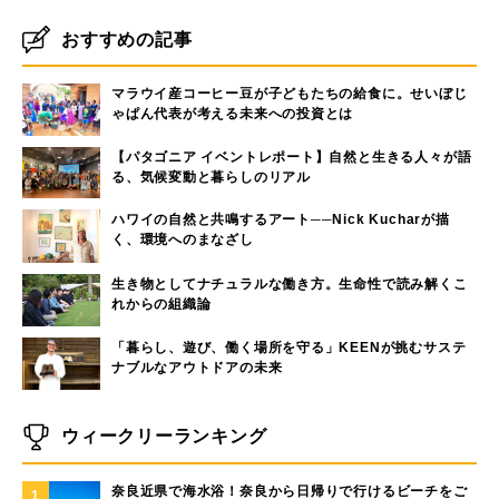
おすすめの記事
マラウイ産コーヒー豆が子どもたちの給食に。せいぼじ
ゃぱん代表が考える未来への投資とは
【パタゴニア イベントレポート】自然と生きる人々が語
る、気候変動と暮らしのリアル
ハワイの自然と共鳴するアート──Nick Kucharが描
く、環境へのまなざし
生き物としてナチュラルな働き方。生命性で読み解くこ
れからの組織論
「暮らし、遊び、働く場所を守る」KEENが挑むサステ
ナブルなアウトドアの未来
ウィークリーランキング
奈良近県で海水浴！奈良から日帰りで行けるビーチをご
1