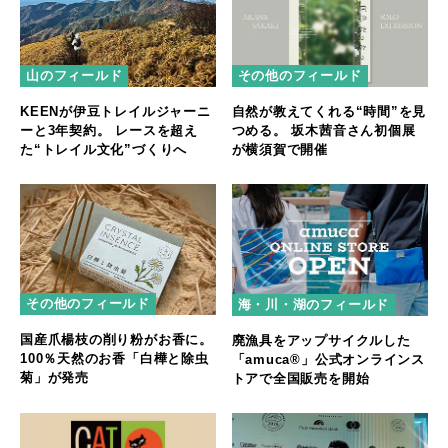
山のフィールド
その他のフィールド
KEENが伊豆トレイルジャーニ
自然が教えてくれる“時間”を見
ーと3年契約。 レースを超え
つめる。 坂木茜音さん初個展
た“トレイル文化”づくりへ
が横須賀で開催
その他のフィールド
海・川・湖のフィールド
国産爪楊枝の削り粉がお香に。
廃漁具をアップサイクルした
100％天然のお香「白樺と除虫
「amuca®」公式オンラインス
菊」が発売
トアで全国販売を開始