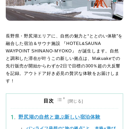
長野県・野尻湖エリアに、自然の魅力と“ととのい体験”を
融合した宿泊＆サウナ施設 『HOTEL&SAUNA
WAYPOINT SHINANO-MYOKO』 が誕生します。自然
と調和した滞在が叶うこの新しい拠点は、Makuakeでの
先行販売が開始からわずか2日で目標の300％超の大反響
を記録。アウトドア好き必見の贅沢な体験をお届けしま
す！
目次
野尻湖の自然と遊ぶ新しい宿泊体験
バンライフ発想の“旅の拠点”と、本格×遊び