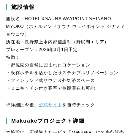
施設情報
施設名：HOTEL &SAUNA WAYPOINT SHINANO-
MYOKO（ホテルアンドサウナ ウェイポイント シナノミ
ョウコウ）
所在地：長野県上水内郡信濃町（野尻湖エリア）
プレオープン：2026年3月1日予定
特徴：
・野尻湖の自然に囲まれたロケーション
・既存ホテルを活かしたサステナブルリノベーション
・フィンランド式サウナ＆外気浴スペース
・ミニキッチン付き客室で長期滞在も可能
※詳細は今後、
公式サイト
を随時チェック
Makuakeプロジェクト詳細
本施設は、応援購入サービス「Makuake」にて先行販売