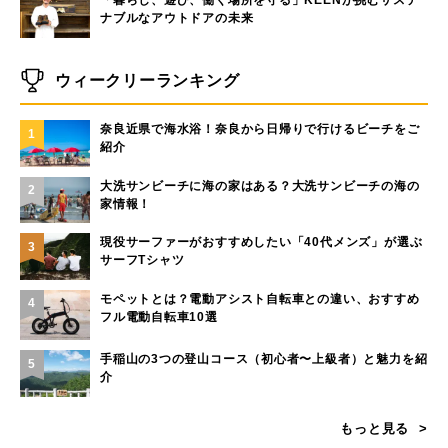
「暮らし、遊び、働く場所を守る」KEENが挑むサステ
ナブルなアウトドアの未来
ウィークリーランキング
奈良近県で海水浴！奈良から日帰りで行けるビーチをご
1
紹介
大洗サンビーチに海の家はある？大洗サンビーチの海の
2
家情報！
現役サーファーがおすすめしたい「40代メンズ」が選ぶ
3
サーフTシャツ
モペットとは？電動アシスト自転車との違い、おすすめ
4
フル電動自転車10選
手稲山の3つの登山コース（初心者〜上級者）と魅力を紹
5
介
もっと見る