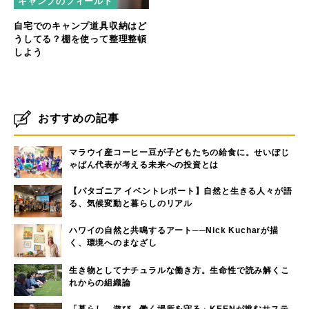
キャンプのフィールド
自宅でのキャンプ道具収納はど
うしてる？棚を使って整理整頓
しよう
おすすめの記事
マラウイ産コーヒー豆が子どもたちの給食に。せいぼじ
ゃぱん代表が考える未来への投資とは
【パタゴニア イベントレポート】自然と生きる人々が語
る、気候変動と暮らしのリアル
ハワイの自然と共鳴するアート──Nick Kucharが描
く、環境へのまなざし
生き物としてナチュラルな働き方。生命性で読み解くこ
れからの組織論