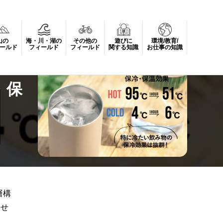
山の
海・川・湖の
その他の
遊びに
環境/教育/
リニューアル
ールド
フィールド
フィールド
関する知識
お仕事の知識
・保
層構
ませ