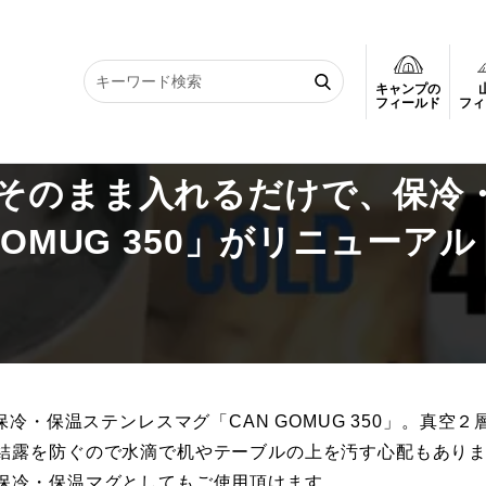
キャンプの
そのまま入れるだけで、保冷・保温ができるマグ「CAN GOMUG 350」が
フィールド
フィ
そのまま入れるだけで、保冷
OMUG 350」がリニューアル
冷・保温ステンレスマグ「CAN GOMUG 350」。真空２
結露を防ぐので水滴で机やテーブルの上を汚す心配もあり
保冷・保温マグとしてもご使用頂けます。