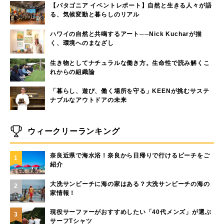
【パタゴニア イベントレポート】自然と生きる人々が語
る、気候変動と暮らしのリアル
ハワイの自然と共鳴するアート──Nick Kucharが描
く、環境へのまなざし
生き物としてナチュラルな働き方。生命性で読み解くこ
れからの組織論
「暮らし、遊び、働く場所を守る」KEENが挑むサステ
ナブルなアウトドアの未来
ウィークリーランキング
奈良近県で海水浴！奈良から日帰りで行けるビーチをご
1
紹介
大洗サンビーチに海の家はある？大洗サンビーチの海の
2
家情報！
現役サーファーがおすすめしたい「40代メンズ」が選ぶ
3
サーフTシャツ