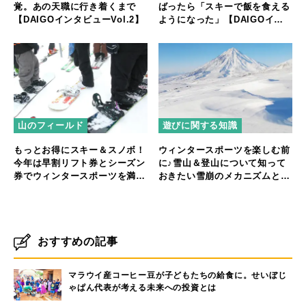
覚。あの天職に行き着くまで
ばったら「スキーで飯を食える
【DAIGOインタビューVol.2】
ようになった」【DAIGOイン
タビュー】
山のフィールド
遊びに関する知識
もっとお得にスキー＆スノボ！
ウィンタースポーツを楽しむ前
今年は早割リフト券とシーズン
に♪雪山＆登山について知って
券でウィンタースポーツを満喫
おきたい雪崩のメカニズムと対
しよう♪
処法
おすすめの記事
マラウイ産コーヒー豆が子どもたちの給食に。せいぼじ
ゃぱん代表が考える未来への投資とは