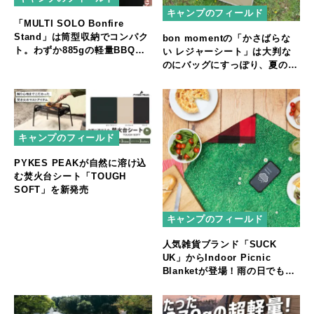
キャンプのフィールド
「MULTI SOLO Bonfire
Stand」は筒型収納でコンパク
bon momentの「かさばらな
ト。わずか885gの軽量BBQコ
い レジャーシート」は大判な
ンロ
のにバッグにすっぽり、夏のお
出かけにも大活躍！
キャンプのフィールド
PYKES PEAKが自然に溶け込
む焚火台シート「TOUGH
SOFT」を新発売
キャンプのフィールド
人気雑貨ブランド「SUCK
UK」からIndoor Picnic
Blanketが登場！雨の日でも安
心。屋内でアウトドア気分を味
わおう