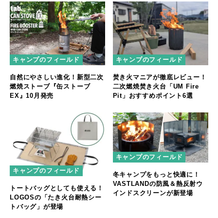
キャンプのフィールド
キャンプのフィールド
自然にやさしい進化！新型二次
焚き火マニアが徹底レビュー！
燃焼ストーブ『缶ストーブ
二次燃焼焚き火台「UM Fire
EX』10月発売
Pit」おすすめポイント6選
キャンプのフィールド
キャンプのフィールド
冬キャンプをもっと快適に！
VASTLANDの防風＆熱反射ウ
トートバッグとしても使える！
インドスクリーンが新登場
LOGOSの「たき火台耐熱シー
トバッグ」が登場