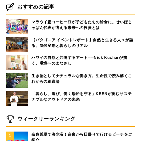
おすすめの記事
マラウイ産コーヒー豆が子どもたちの給食に。せいぼじ
ゃぱん代表が考える未来への投資とは
【パタゴニア イベントレポート】自然と生きる人々が語
る、気候変動と暮らしのリアル
ハワイの自然と共鳴するアート──Nick Kucharが描
く、環境へのまなざし
生き物としてナチュラルな働き方。生命性で読み解くこ
れからの組織論
「暮らし、遊び、働く場所を守る」KEENが挑むサステ
ナブルなアウトドアの未来
ウィークリーランキング
奈良近県で海水浴！奈良から日帰りで行けるビーチをご
1
紹介