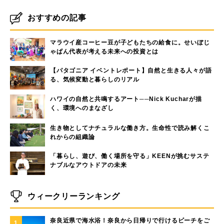
おすすめの記事
マラウイ産コーヒー豆が子どもたちの給食に。せいぼじ
ゃぱん代表が考える未来への投資とは
【パタゴニア イベントレポート】自然と生きる人々が語
る、気候変動と暮らしのリアル
ハワイの自然と共鳴するアート──Nick Kucharが描
く、環境へのまなざし
生き物としてナチュラルな働き方。生命性で読み解くこ
れからの組織論
「暮らし、遊び、働く場所を守る」KEENが挑むサステ
ナブルなアウトドアの未来
ウィークリーランキング
奈良近県で海水浴！奈良から日帰りで行けるビーチをご
1