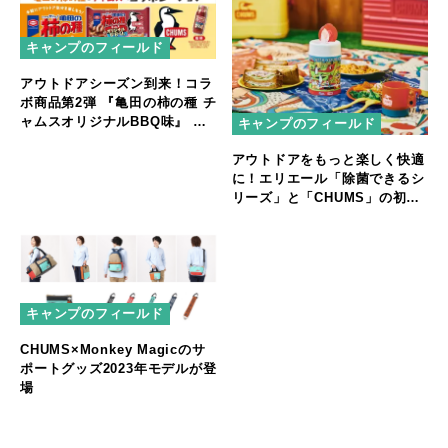
キャンプのフィールド
アウトドアシーズン到来！コラ
ボ商品第2弾 『亀田の柿の種 チ
ャムスオリジナルBBQ味』 期
キャンプのフィールド
間限定発売
アウトドアをもっと楽しく快適
に！エリエール「除菌できるシ
リーズ」と「CHUMS」の初コ
ラボ
キャンプのフィールド
CHUMS×Monkey Magicのサ
ポートグッズ2023年モデルが登
場