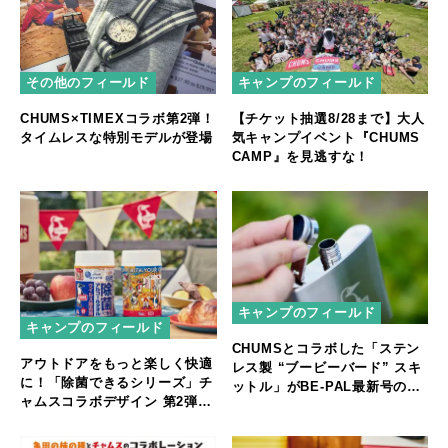
その他のフィールド
キャンプのフィールド
CHUMS×TIMEXコラボ第2弾！
【チケット抽選8/28まで】大人
タイムレスな特別モデルが登場
気キャンプイベント『CHUMS
CAMP』を見逃すな！
キャンプのフィールド
キャンプのフィールド
CHUMSとコラボした「ステン
アウトドアをもっと楽しく快適
レス製 “ブービーバード” スキ
に！「除菌できるシリーズ」チ
ットル」がBE-PAL最新号の特
ャムスコラボデザイン 第2弾を
別付録に登場
発売