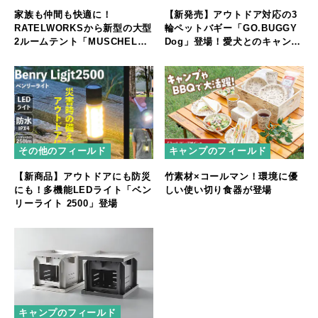
家族も仲間も快適に！
【新発売】アウトドア対応の3
RATELWORKSから新型の大型
輪ペットバギー「GO.BUGGY
2ルームテント「MUSCHEL」
Dog」登場！愛犬とのキャンプ
誕生
やフェスをもっと快適に
その他のフィールド
キャンプのフィールド
【新商品】アウトドアにも防災
竹素材×コールマン！環境に優
にも！多機能LEDライト「ベン
しい使い切り食器が登場
リーライト 2500」登場
キャンプのフィールド