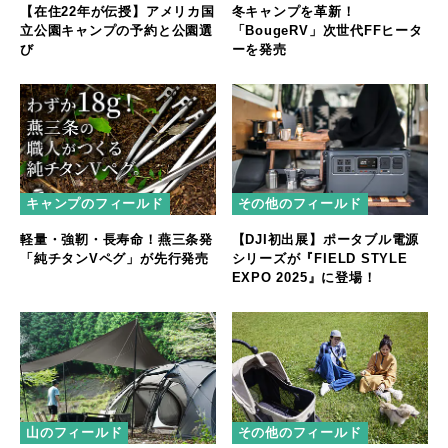
【在住22年が伝授】アメリカ国
冬キャンプを革新！
立公園キャンプの予約と公園選
「BougeRV」次世代FFヒータ
び
ーを発売
キャンプのフィールド
その他のフィールド
軽量・強靭・長寿命！燕三条発
【DJI初出展】ポータブル電源
「純チタンVペグ」が先行発売
シリーズが『FIELD STYLE
EXPO 2025』に登場！
山のフィールド
その他のフィールド