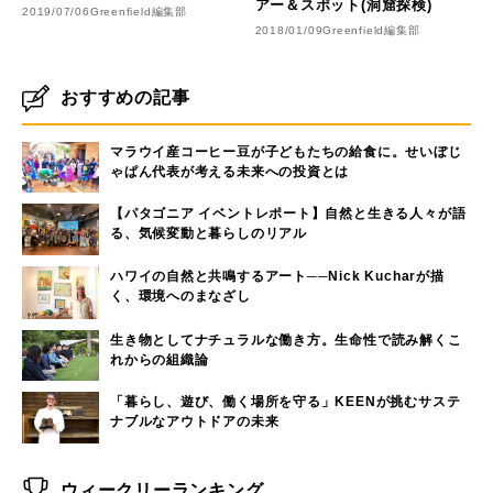
アー＆スポット(洞窟探検)
2019/07/06
Greenfield編集部
2018/01/09
Greenfield編集部
おすすめの記事
マラウイ産コーヒー豆が子どもたちの給食に。せいぼじ
ゃぱん代表が考える未来への投資とは
【パタゴニア イベントレポート】自然と生きる人々が語
る、気候変動と暮らしのリアル
ハワイの自然と共鳴するアート──Nick Kucharが描
く、環境へのまなざし
生き物としてナチュラルな働き方。生命性で読み解くこ
れからの組織論
「暮らし、遊び、働く場所を守る」KEENが挑むサステ
ナブルなアウトドアの未来
ウィークリーランキング