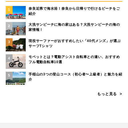
奈良近県で海水浴！奈良から日帰りで行けるビーチをご
1
紹介
大洗サンビーチに海の家はある？大洗サンビーチの海の
2
家情報！
現役サーファーがおすすめしたい「40代メンズ」が選ぶ
3
サーフTシャツ
モペットとは？電動アシスト自転車との違い、おすすめ
4
フル電動自転車10選
手稲山の3つの登山コース（初心者〜上級者）と魅力を紹
5
介
もっと見る