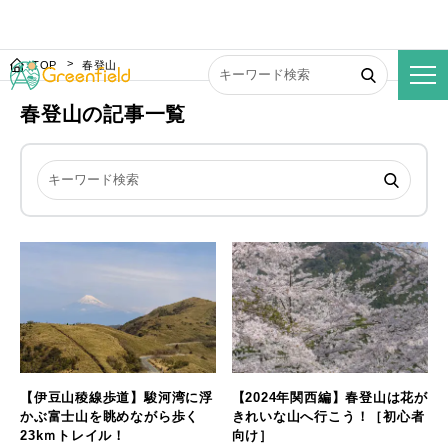
TOP
春登山
春登山の記事一覧
【伊豆山稜線歩道】駿河湾に浮
【2024年関西編】春登山は花が
かぶ富士山を眺めながら歩く
きれいな山へ行こう！［初心者
23kｍトレイル！
向け］