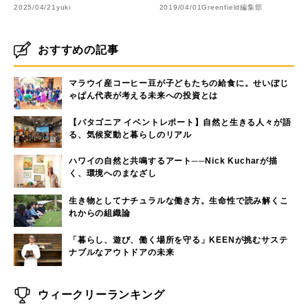
2025/04/21
yuki
2019/04/01
Greenfield編集部
おすすめの記事
マラウイ産コーヒー豆が子どもたちの給食に。せいぼじ
ゃぱん代表が考える未来への投資とは
【パタゴニア イベントレポート】自然と生きる人々が語
る、気候変動と暮らしのリアル
ハワイの自然と共鳴するアート──Nick Kucharが描
く、環境へのまなざし
生き物としてナチュラルな働き方。生命性で読み解くこ
れからの組織論
「暮らし、遊び、働く場所を守る」KEENが挑むサステ
ナブルなアウトドアの未来
ウィークリーランキング