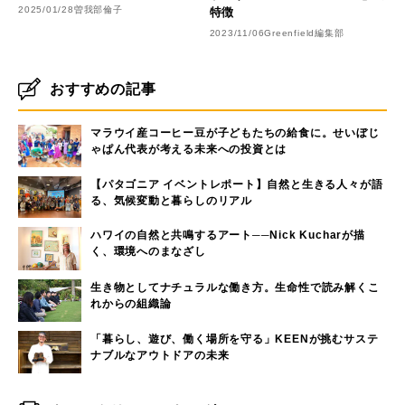
2025/01/28
曽我部倫子
特徴
2023/11/06
Greenfield編集部
おすすめの記事
マラウイ産コーヒー豆が子どもたちの給食に。せいぼじ
ゃぱん代表が考える未来への投資とは
【パタゴニア イベントレポート】自然と生きる人々が語
る、気候変動と暮らしのリアル
ハワイの自然と共鳴するアート──Nick Kucharが描
く、環境へのまなざし
生き物としてナチュラルな働き方。生命性で読み解くこ
れからの組織論
「暮らし、遊び、働く場所を守る」KEENが挑むサステ
ナブルなアウトドアの未来