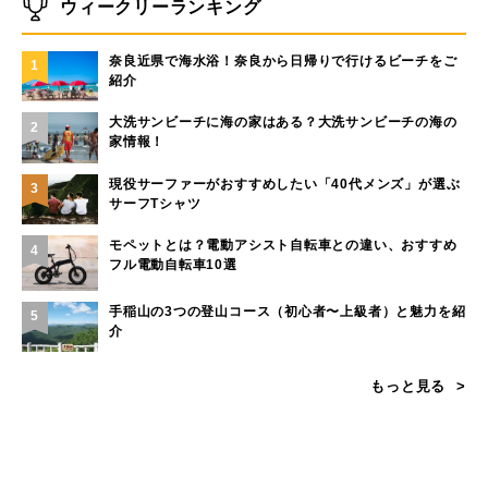
ウィークリーランキング
奈良近県で海水浴！奈良から日帰りで行けるビーチをご
1
紹介
大洗サンビーチに海の家はある？大洗サンビーチの海の
2
家情報！
現役サーファーがおすすめしたい「40代メンズ」が選ぶ
3
サーフTシャツ
モペットとは？電動アシスト自転車との違い、おすすめ
4
フル電動自転車10選
手稲山の3つの登山コース（初心者〜上級者）と魅力を紹
5
介
もっと見る