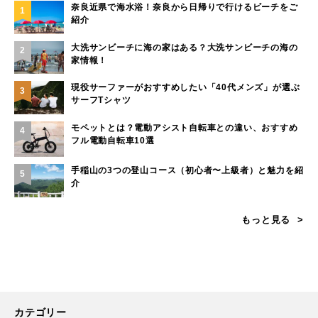
奈良近県で海水浴！奈良から日帰りで行けるビーチをご
1
紹介
大洗サンビーチに海の家はある？大洗サンビーチの海の
2
家情報！
現役サーファーがおすすめしたい「40代メンズ」が選ぶ
3
サーフTシャツ
モペットとは？電動アシスト自転車との違い、おすすめ
4
フル電動自転車10選
手稲山の3つの登山コース（初心者〜上級者）と魅力を紹
5
介
もっと見る
カテゴリー