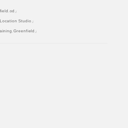
eld.od」
tion Studio」
ng.Greenfield」