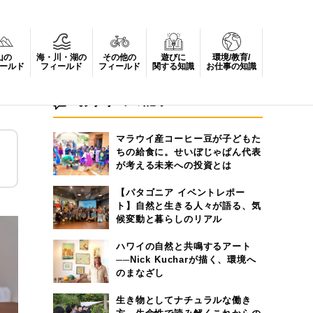
山の
海・川・湖の
その他の
遊びに
環境/教育/
ールド
フィールド
フィールド
関する知識
お仕事の知識
おすすめの記事
マラウイ産コーヒー豆が子どもた
ちの給食に。せいぼじゃぱん代表
が考える未来への投資とは
【パタゴニア イベントレポー
ト】自然と生きる人々が語る、気
候変動と暮らしのリアル
ハワイの自然と共鳴するアート
──Nick Kucharが描く、環境へ
のまなざし
生き物としてナチュラルな働き