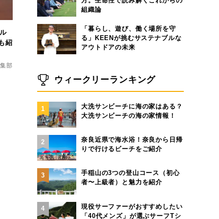
方。生命性で読み解くこれからの
組織論
「暮らし、遊び、働く場所を守
ドル
る」KEENが挑むサステナブルな
も紹
アウトドアの未来
d編集部
ウィークリーランキング
大洗サンビーチに海の家はある？
1
大洗サンビーチの海の家情報！
奈良近県で海水浴！奈良から日帰
2
りで行けるビーチをご紹介
手稲山の3つの登山コース（初心
3
者〜上級者）と魅力を紹介
現役サーファーがおすすめしたい
4
「40代メンズ」が選ぶサーフTシ