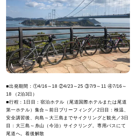
■出発期間：①4/16～18 ②4/23～25 ③7/9～11 ④7/16～
18 （2泊3日）
■行程：1日目：宿泊ホテル（尾道国際ホテルまたは尾道
第一ホテル）集合～前日ブリーフィング／2日目：検温、
安全講習後、向島～大三島までサイクリングと観光／3日
目：大三島～糸山（今治）サイクリング。専用バスにて
尾道へ。着後解散