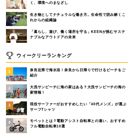
く、環境へのまなざし
生き物としてナチュラルな働き方。生命性で読み解くこ
れからの組織論
「暮らし、遊び、働く場所を守る」KEENが挑むサステ
ナブルなアウトドアの未来
ウィークリーランキング
奈良近県で海水浴！奈良から日帰りで行けるビーチをご
1
紹介
大洗サンビーチに海の家はある？大洗サンビーチの海の
2
家情報！
現役サーファーがおすすめしたい「40代メンズ」が選ぶ
3
サーフTシャツ
モペットとは？電動アシスト自転車との違い、おすすめ
4
フル電動自転車10選