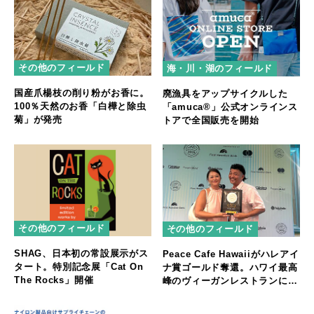
その他のフィールド
海・川・湖のフィールド
国産爪楊枝の削り粉がお香に。
廃漁具をアップサイクルした
100％天然のお香「白樺と除虫
「amuca®」公式オンラインス
菊」が発売
トアで全国販売を開始
その他のフィールド
その他のフィールド
SHAG、日本初の常設展示がス
Peace Cafe Hawaiiがハレアイ
タート。特別記念展「Cat On
ナ賞ゴールド奪還。ハワイ最高
The Rocks」開催
峰のヴィーガンレストランに返
り咲く