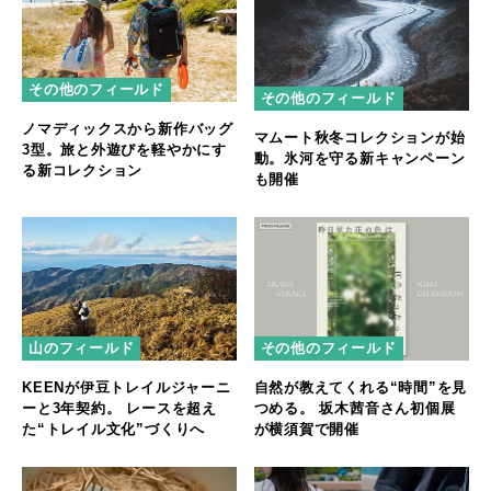
その他のフィールド
その他のフィールド
ノマディックスから新作バッグ
マムート秋冬コレクションが始
3型。旅と外遊びを軽やかにす
動。氷河を守る新キャンペーン
る新コレクション
も開催
山のフィールド
その他のフィールド
KEENが伊豆トレイルジャーニ
自然が教えてくれる“時間”を見
ーと3年契約。 レースを超え
つめる。 坂木茜音さん初個展
た“トレイル文化”づくりへ
が横須賀で開催