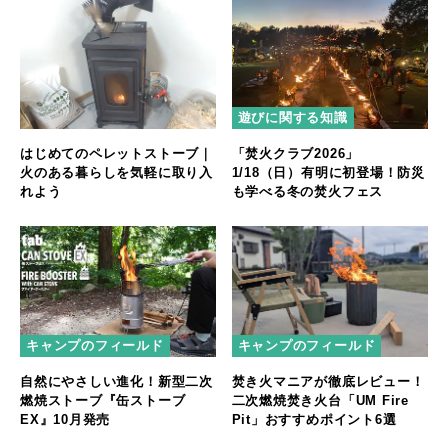
遊びに関する知識
はじめてのペレットストーブ｜
「焚火クラブ2026」
火のある暮らしを気軽に取り入
1/18（日）有明に初登場！防災
れよう
も学べる冬の焚火フェス
キャンプのフィールド
キャンプのフィールド
自然にやさしい進化！新型二次
焚き火マニアが徹底レビュー！
燃焼ストーブ『缶ストーブ
二次燃焼焚き火台「UM Fire
EX』10月発売
Pit」おすすめポイント6選