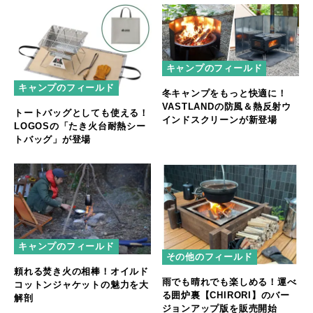
キャンプのフィールド
キャンプのフィールド
冬キャンプをもっと快適に！
VASTLANDの防風＆熱反射ウ
トートバッグとしても使える！
インドスクリーンが新登場
LOGOSの「たき火台耐熱シー
トバッグ」が登場
キャンプのフィールド
その他のフィールド
頼れる焚き火の相棒！オイルド
雨でも晴れでも楽しめる！運べ
コットンジャケットの魅力を大
る囲炉裏【CHIRORI】のバー
解剖
ジョンアップ版を販売開始