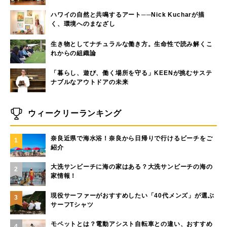
ハワイの自然と共鳴するアート──Nick Kucharが描
く、環境へのまなざし
生き物としてナチュラルな働き方。生命性で読み解くこ
れからの組織論
「暮らし、遊び、働く場所を守る」KEENが挑むサステ
ナブルなアウトドアの未来
ウィークリーランキング
奈良近県で海水浴！奈良から日帰りで行けるビーチをご
1
紹介
大洗サンビーチに海の家はある？大洗サンビーチの海の
2
家情報！
現役サーファーがおすすめしたい「40代メンズ」が選ぶ
3
サーフTシャツ
モペットとは？電動アシスト自転車との違い、おすすめ
4