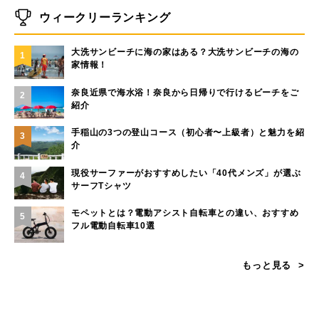
ウィークリーランキング
大洗サンビーチに海の家はある？大洗サンビーチの海の
1
家情報！
奈良近県で海水浴！奈良から日帰りで行けるビーチをご
2
紹介
手稲山の3つの登山コース（初心者〜上級者）と魅力を紹
3
介
現役サーファーがおすすめしたい「40代メンズ」が選ぶ
4
サーフTシャツ
モペットとは？電動アシスト自転車との違い、おすすめ
5
フル電動自転車10選
もっと見る