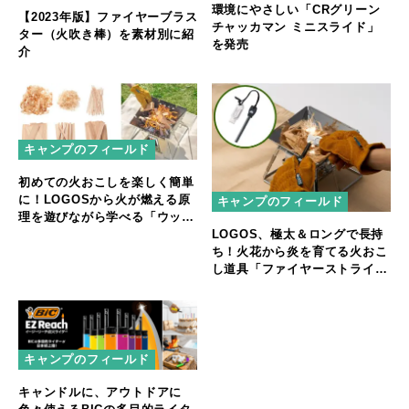
環境にやさしい「CRグリーン
【2023年版】ファイヤーブラス
チャッカマン ミニスライド」
ター（火吹き棒）を素材別に紹
を発売
介
キャンプのフィールド
初めての火おこしを楽しく簡単
に！LOGOSから火が燃える原
キャンプのフィールド
理を遊びながら学べる「ウッド
LOGOS、極太＆ロングで長持
な火付け体験キット」新発売
ち！火花から炎を育てる火おこ
し道具「ファイヤーストライカ
ーセット」
キャンプのフィールド
キャンドルに、アウトドアに