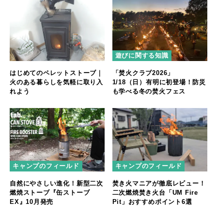
遊びに関する知識
はじめてのペレットストーブ｜
「焚火クラブ2026」
火のある暮らしを気軽に取り入
1/18（日）有明に初登場！防災
れよう
も学べる冬の焚火フェス
キャンプのフィールド
キャンプのフィールド
自然にやさしい進化！新型二次
焚き火マニアが徹底レビュー！
燃焼ストーブ『缶ストーブ
二次燃焼焚き火台「UM Fire
EX』10月発売
Pit」おすすめポイント6選