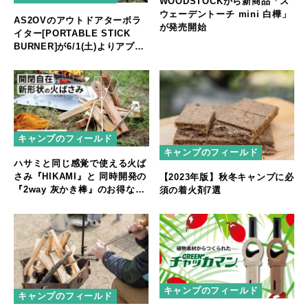
WOODSTOCKから新商品「ス
ウェーデントーチ mini 白樺」
AS2OVのアウトドアターボラ
が発売開始
イター[PORTABLE STICK
BURNER]が6/1(土)よりアプリ
で販売開始!!
キャンプのフィールド
キャンプのフィールド
ハサミと同じ感覚で使える火ば
さみ『HIKAMI』と 同時開発の
【2023年版】秋冬キャンプに必
『2way 灰かき棒』のお得なセ
須の着火剤7選
ット
キャンプのフィールド
キャンプのフィールド