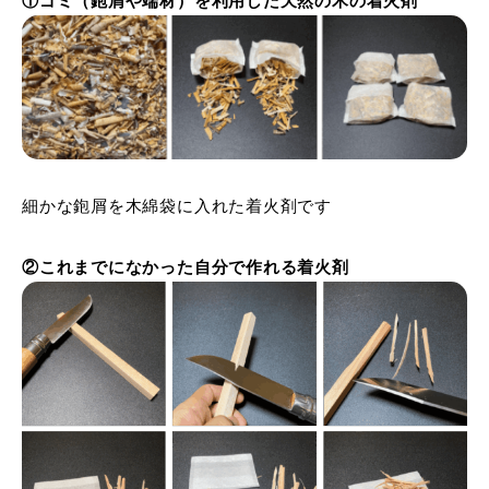
①ゴミ（鉋屑や端材）を利用した天然の木の着火剤
細かな鉋屑を木綿袋に入れた着火剤です
②これまでになかった自分で作れる着火剤