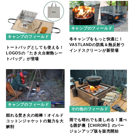
キャンプのフィールド
キャンプのフィールド
冬キャンプをもっと快適に！
VASTLANDの防風＆熱反射ウ
トートバッグとしても使える！
インドスクリーンが新登場
LOGOSの「たき火台耐熱シー
トバッグ」が登場
キャンプのフィールド
その他のフィールド
頼れる焚き火の相棒！オイルド
雨でも晴れでも楽しめる！運べ
コットンジャケットの魅力を大
る囲炉裏【CHIRORI】のバー
解剖
ジョンアップ版を販売開始