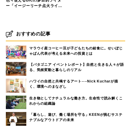
色々使えるBICの多目的ライタ
ー「イージーリーチ点火ライタ
ー」
おすすめの記事
マラウイ産コーヒー豆が子どもたちの給食に。せいぼじ
ゃぱん代表が考える未来への投資とは
【パタゴニア イベントレポート】自然と生きる人々が語
る、気候変動と暮らしのリアル
ハワイの自然と共鳴するアート──Nick Kucharが描
く、環境へのまなざし
生き物としてナチュラルな働き方。生命性で読み解くこ
れからの組織論
「暮らし、遊び、働く場所を守る」KEENが挑むサステ
ナブルなアウトドアの未来