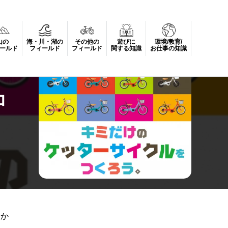
山の
海・川・湖の
その他の
遊びに
環境/教育/
ールド
フィールド
フィールド
関する知識
お仕事の知識
ロ
多か