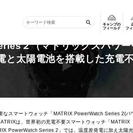
キャンプの
h Series２（マトリックスパワーウォッチ）販売【温度差発電と太陽電池を搭載し
フィールド
フィ
ch Series２（マトリックスパワ
電と太陽電池を搭載した充電
トウォッチ「MATRIX PowerWatch Series 2(パ
ATRIXは、世界初の充電不要スマートウォッチ「MATRIX
X PowerWatch Series 2」では、温度差発電に加え太陽