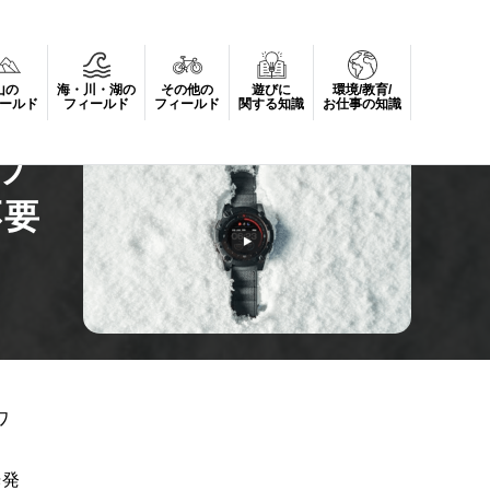
山の
海・川・湖の
その他の
遊びに
環境/教育/
た充電不要なスマートウォッチ】
ールド
フィールド
フィールド
関する知識
お仕事の知識
ーウ
不要
ワ
光発