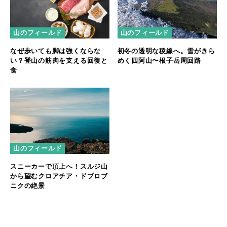
山のフィールド
山のフィールド
なぜ歩いても脚は強くならな
初冬の透明な稜線へ。雪がきら
い？登山の筋肉を支える回復と
めく四阿山〜根子岳周回路
食
山のフィールド
スニーカーで頂上へ！スルジ山
から望むクロアチア・ドブロブ
ニクの絶景