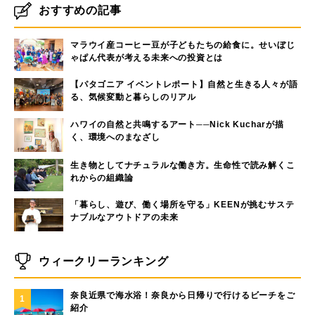
おすすめの記事
マラウイ産コーヒー豆が子どもたちの給食に。せいぼじ
ゃぱん代表が考える未来への投資とは
【パタゴニア イベントレポート】自然と生きる人々が語
る、気候変動と暮らしのリアル
ハワイの自然と共鳴するアート──Nick Kucharが描
く、環境へのまなざし
生き物としてナチュラルな働き方。生命性で読み解くこ
れからの組織論
「暮らし、遊び、働く場所を守る」KEENが挑むサステ
ナブルなアウトドアの未来
ウィークリーランキング
奈良近県で海水浴！奈良から日帰りで行けるビーチをご
1
紹介