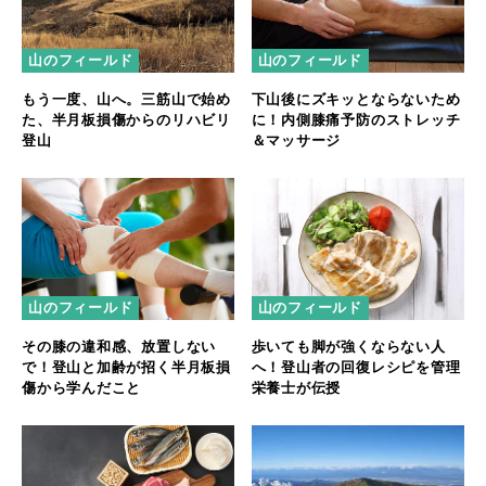
山のフィールド
山のフィールド
もう一度、山へ。三筋山で始め
下山後にズキッとならないため
た、半月板損傷からのリハビリ
に！内側膝痛予防のストレッチ
登山
＆マッサージ
山のフィールド
山のフィールド
その膝の違和感、放置しない
歩いても脚が強くならない人
で！登山と加齢が招く半月板損
へ！登山者の回復レシピを管理
傷から学んだこと
栄養士が伝授