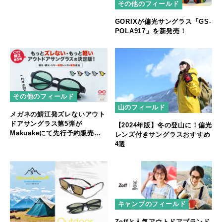
その他のフィールド
GORIXが偏光サングラス「GS-
POLA917」を新発売！
その他のフィールド
山のフィールド
メガネの鯖江発ズレないアウト
ドアサングラス第5弾が
【2024年版】冬の登山に！偏光
Makuakeにて先行予約販売ス
レンズ付きサングラスおすすめ
タート！
4選
キャンプのフィールド
Zoffと人気アウトドアブランド