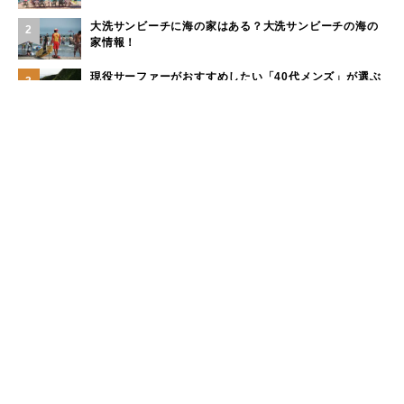
大洗サンビーチに海の家はある？大洗サンビーチの海の
2
家情報！
現役サーファーがおすすめしたい「40代メンズ」が選ぶ
3
サーフTシャツ
モペットとは？電動アシスト自転車との違い、おすすめ
4
フル電動自転車10選
手稲山の3つの登山コース（初心者〜上級者）と魅力を紹
5
介
もっと見る
カテゴリー