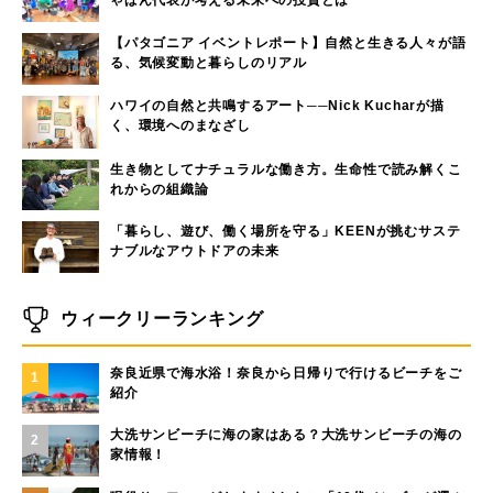
ゃぱん代表が考える未来への投資とは
【パタゴニア イベントレポート】自然と生きる人々が語
る、気候変動と暮らしのリアル
ハワイの自然と共鳴するアート──Nick Kucharが描
く、環境へのまなざし
生き物としてナチュラルな働き方。生命性で読み解くこ
れからの組織論
「暮らし、遊び、働く場所を守る」KEENが挑むサステ
ナブルなアウトドアの未来
ウィークリーランキング
奈良近県で海水浴！奈良から日帰りで行けるビーチをご
1
紹介
大洗サンビーチに海の家はある？大洗サンビーチの海の
2
家情報！