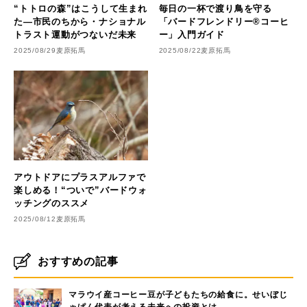
“トトロの森”はこうして生まれ
毎日の一杯で渡り鳥を守る
た―市民のちから・ナショナル
「バードフレンドリー®コーヒ
トラスト運動がつないだ未来
ー」入門ガイド
2025/08/29
麦原拓馬
2025/08/22
麦原拓馬
アウトドアにプラスアルファで
楽しめる！“ついで”バードウォ
ッチングのススメ
2025/08/12
麦原拓馬
おすすめの記事
マラウイ産コーヒー豆が子どもたちの給食に。せいぼじ