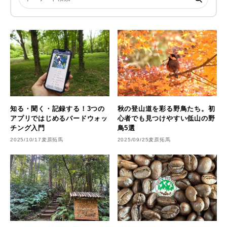
知る・聞く・記録する！3つの
秋の登山道を彩る野鳥たち。初
アプリではじめるバードウォッ
心者でも見つけやすい低山の野
チング入門
鳥5選
2025/10/17
麦原拓馬
2025/09/25
麦原拓馬