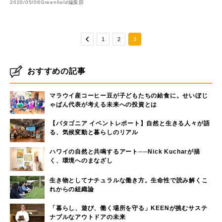
ブン、かまどに使える煙突スト
「かぐつち」も設置
2020/05/06
Greenfield編集部
ーブ】
1
2
3
おすすめの記事
マラウイ産コーヒー豆が子どもたちの給食に。せいぼじ
ゃぱん代表が考える未来への投資とは
【パタゴニア イベントレポート】自然と生きる人々が語
る、気候変動と暮らしのリアル
ハワイの自然と共鳴するアート──Nick Kucharが描
く、環境へのまなざし
生き物としてナチュラルな働き方。生命性で読み解くこ
れからの組織論
「暮らし、遊び、働く場所を守る」KEENが挑むサステ
ナブルなアウトドアの未来