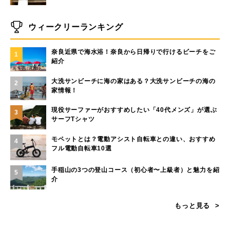
ウィークリーランキング
奈良近県で海水浴！奈良から日帰りで行けるビーチをご
1
紹介
大洗サンビーチに海の家はある？大洗サンビーチの海の
2
家情報！
現役サーファーがおすすめしたい「40代メンズ」が選ぶ
3
サーフTシャツ
モペットとは？電動アシスト自転車との違い、おすすめ
4
フル電動自転車10選
手稲山の3つの登山コース（初心者〜上級者）と魅力を紹
5
介
もっと見る