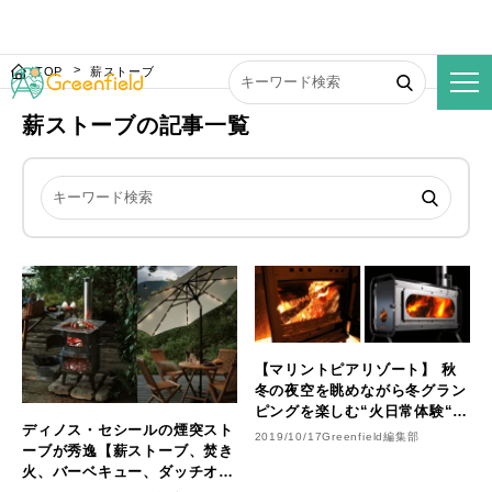
TOP
薪ストーブ
薪ストーブの記事一覧
【マリントピアリゾート】 秋
冬の夜空を眺めながら冬グラン
ピングを楽しむ“火日常体験“が
ディノス・セシールの煙突スト
出来る『薪ストーブ』７種を導
2019/10/17
Greenfield編集部
ーブが秀逸【薪ストーブ、焚き
入！地元丹後の地で生産され
火、バーベキュー、ダッチオー
た、薪調理もできる薪ストーブ