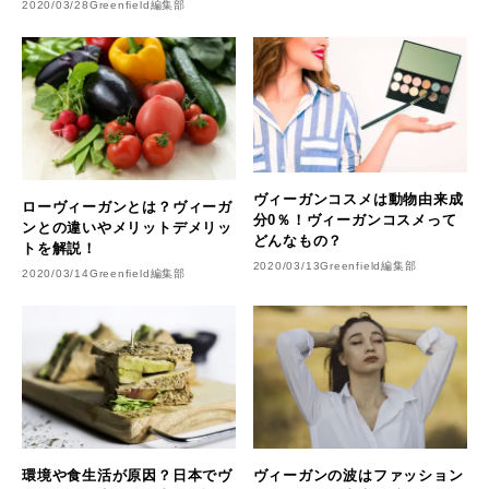
きるサプリをご紹介
2020/03/28
Greenfield編集部
ヴィーガンコスメは動物由来成
ローヴィーガンとは？ヴィーガ
分0％！ヴィーガンコスメって
ンとの違いやメリットデメリッ
どんなもの？
トを解説！
2020/03/13
Greenfield編集部
2020/03/14
Greenfield編集部
環境や食生活が原因？日本でヴ
ヴィーガンの波はファッション