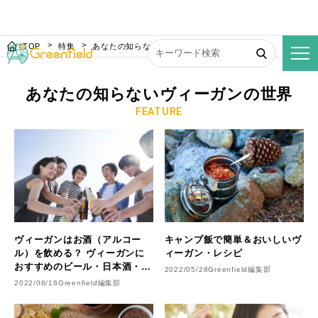
TOP
特集
あなたの知らないヴィーガンの世界
あなたの知らないヴィーガンの世界
FEATURE
ヴィーガンはお酒（アルコー
キャンプ飯で簡単＆おいしいヴ
ル）を飲める？ ヴィーガンに
ィーガン・レシピ
おすすめのビール・日本酒・ワ
2022/05/28
Greenfield編集部
インをご紹介
2022/06/18
Greenfield編集部