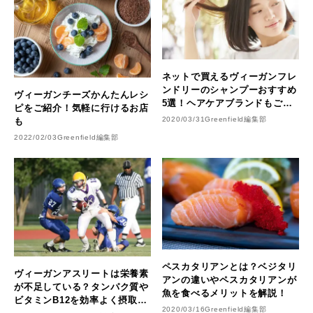
ネットで買えるヴィーガンフレ
ンドリーのシャンプーおすすめ
ヴィーガンチーズかんたんレシ
5選！ヘアケアブランドもご紹
ピをご紹介！気軽に行けるお店
介
2020/03/31
Greenfield編集部
も
2022/02/03
Greenfield編集部
ペスカタリアンとは？ベジタリ
ヴィーガンアスリートは栄養素
アンの違いやペスカタリアンが
が不足している？タンパク質や
魚を食べるメリットを解説！
ビタミンB12を効率よく摂取で
2020/03/16
Greenfield編集部