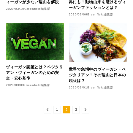
ィーガンが少ない理由を解説
界にも！動物由来を避けるヴィ
ーガンファッションとは？
2020/03/10
Greenfield編集部
2020/03/06
Greenfield編集部
ヴィーガン認証とは？ベジタリ
世界で急増中のヴィーガン・ベ
アン・ヴィーガンのための安
ジタリアン！その理由と日本の
全・安心基準
現状は？
2020/03/03
Greenfield編集部
2020/03/01
Greenfield編集部
1
2
3