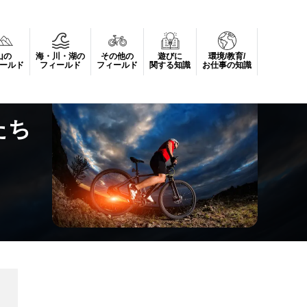
山の
海・川・湖の
その他の
遊びに
環境/教育/
ールド
フィールド
フィールド
関する知識
お仕事の知識
たち