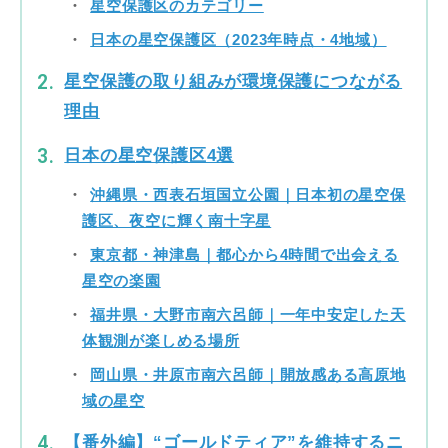
星空保護区のカテゴリー
日本の星空保護区（2023年時点・4地域）
星空保護の取り組みが環境保護につながる
理由
日本の星空保護区4選
沖縄県・西表石垣国立公園｜日本初の星空保
護区、夜空に輝く南十字星
東京都・神津島｜都心から4時間で出会える
星空の楽園
福井県・大野市南六呂師｜一年中安定した天
体観測が楽しめる場所
岡山県・井原市南六呂師｜開放感ある高原地
域の星空
【番外編】“ゴールドティア”を維持するニ