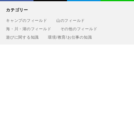
カテゴリー
キャンプのフィールド
山のフィールド
海・川・湖のフィールド
その他のフィールド
遊びに関する知識
環境/教育/お仕事の知識
タグ一覧
ギア
遊び
知識・環境・エリア
ブランド
Greenfieldについて
運営会社
利用規約
プライバシーポリシー
お問い合わせ
ライター
関連サービス
アウトドアショップ「Greenfield.od」
アウトドアフィールド撮影「Location Studio」
トレーニング検索サイト「Training.Greenfield」