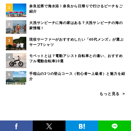
奈良近県で海水浴！奈良から日帰りで行けるビーチをご
1
紹介
大洗サンビーチに海の家はある？大洗サンビーチの海の
2
家情報！
現役サーファーがおすすめしたい「40代メンズ」が選ぶ
3
サーフTシャツ
モペットとは？電動アシスト自転車との違い、おすすめ
4
フル電動自転車10選
手稲山の3つの登山コース（初心者〜上級者）と魅力を紹
5
介
もっと見る