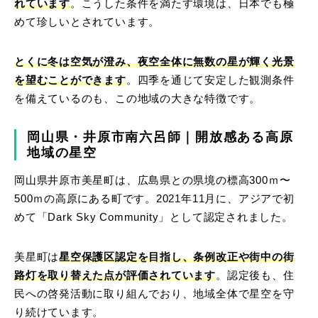
れています
。こうした条件を満たす環境は、日本でも極
めて珍しいとされています。
とくに冬は空気が澄み、夜空全体に無数の星が輝く光景
を望むことができます
。四季を通じて安定した観測条件
を備えているのも、この地域の大きな特徴です。
岡山県・井原市南六呂師｜開放感ある高原
地域の星空
岡山県井原市美星町は、広島県との県境の標高300ｍ〜
500ｍの高原にある町です。2021年11月に、アジアで初
めて「Dark Sky Community」として認定されました。
美星町は
星空保護区認定を目指し、条例改正や街中の街
路灯を取り替えた点が評価されています
。認定後も、住
民への啓発活動に取り組んでおり、地域全体で星空を守
り続けています。