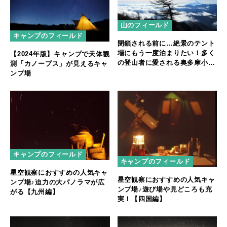
山のフィールド
キャンプのフィールド
閉鎖される前に…絶景のテント
場にもう一度泊まりたい！多く
【2024年版】キャンプで天体観
の登山者に愛される奥多摩小屋
測「カノープス」が見えるキャ
について
ンプ場
キャンプのフィールド
キャンプのフィールド
星空観察におすすめの人気キャ
星空観察におすすめの人気キャ
ンプ場♪迫力の大パノラマが広
ンプ場♪遊び場や見どころも充
がる【九州編】
実！【四国編】