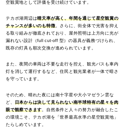
空観賞地として評価を受け続けています。
テカポ湖周辺は
晴天率が高く、年間を通じて星空観賞の
チャンスが多いのも特徴
。さらに、街全体で光害を抑え
る取り組みが徹底されており、屋外照明は上方向に光が
漏れない設計（full cut-off 型）の器具が義務づけられ、
既存の灯具も順次交換が進められています。
また、夜間の車両は不要な走行を控え、観光バスも車内
灯を消して運行するなど、住民と観光業者が一体で暗さ
を守っています。
そのため、晴れた夜には南十字星や大小マゼラン雲な
ど、
日本からは決して見られない南半球特有の星々を肉
眼で観察できます
。自然条件と人々の努力が融合したこ
の環境こそ、テカポ湖を「世界最高水準の星空観賞地」
たらしめています。