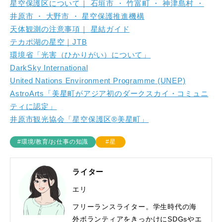
星空保護区について｜ 石垣市 ・ 竹富町 ・ 神津島村 ・
井原市 ・ 大野市 ・ 星空保護推進機構
天体観測の注意事項｜ 星結ガイド
テカポ湖の星空｜JTB
環境省「光害（ひかりがい）について」
DarkSky International
United Nations Environment Programme (UNEP)
AstroArts「美星町がアジア初のダークスカイ・コミュニ
ティに認定」
井原市観光協会「星空保護区®美星町」
#環境/教育/お仕事の知識
#星
ライター
エリ
フリーランスライター。学生時代の海
外ボランティアをきっかけにSDGsやエ