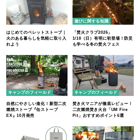
遊びに関する知識
はじめてのペレットストーブ｜
「焚火クラブ2026」
火のある暮らしを気軽に取り入
1/18（日）有明に初登場！防災
れよう
も学べる冬の焚火フェス
キャンプのフィールド
キャンプのフィールド
自然にやさしい進化！新型二次
焚き火マニアが徹底レビュー！
燃焼ストーブ『缶ストーブ
二次燃焼焚き火台「UM Fire
EX』10月発売
Pit」おすすめポイント6選