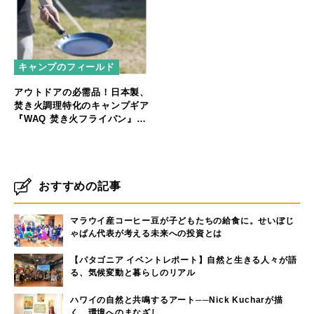
キャンプのフィールド
アウトドアの必需品！日本製、
焚き火調理特化のキャンプギア
『WAQ 焚き火フライパン』販
売開始！
おすすめの記事
マラウイ産コーヒー豆が子どもたちの給食に。せいぼじ
ゃぱん代表が考える未来への投資とは
【パタゴニア イベントレポート】自然と生きる人々が語
る、気候変動と暮らしのリアル
ハワイの自然と共鳴するアート──Nick Kucharが描
く、環境へのまなざし