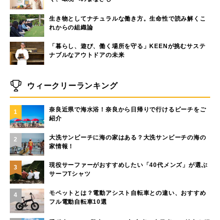
生き物としてナチュラルな働き方。生命性で読み解くこ
れからの組織論
「暮らし、遊び、働く場所を守る」KEENが挑むサステ
ナブルなアウトドアの未来
ウィークリーランキング
奈良近県で海水浴！奈良から日帰りで行けるビーチをご
1
紹介
大洗サンビーチに海の家はある？大洗サンビーチの海の
2
家情報！
現役サーファーがおすすめしたい「40代メンズ」が選ぶ
3
サーフTシャツ
モペットとは？電動アシスト自転車との違い、おすすめ
4
フル電動自転車10選