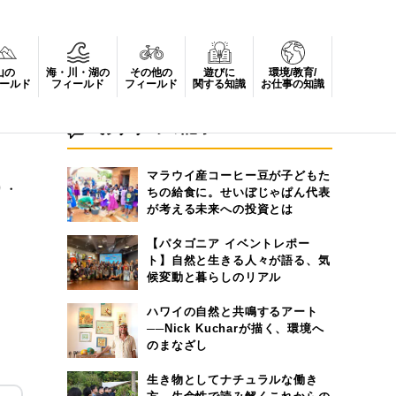
山の
海・川・湖の
その他の
遊びに
環境/教育/
ールド
フィールド
フィールド
関する知識
お仕事の知識
おすすめの記事
マラウイ産コーヒー豆が子どもた
り・
ちの給食に。せいぼじゃぱん代表
が考える未来への投資とは
【パタゴニア イベントレポー
ト】自然と生きる人々が語る、気
候変動と暮らしのリアル
ハワイの自然と共鳴するアート
──Nick Kucharが描く、環境へ
のまなざし
生き物としてナチュラルな働き