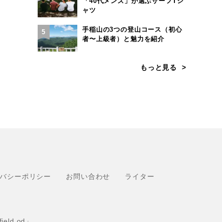
「40代メンズ」が選ぶサーフTシ
ャツ
手稲山の3つの登山コース（初心
5
者〜上級者）と魅力を紹介
もっと見る
バシーポリシー
お問い合わせ
ライター
eld.od」