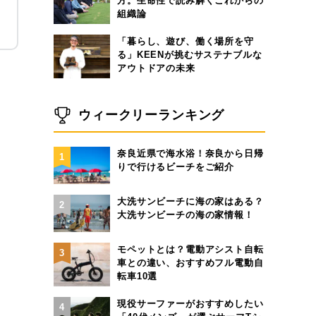
方。生命性で読み解くこれからの
組織論
「暮らし、遊び、働く場所を守
る」KEENが挑むサステナブルな
アウトドアの未来
ウィークリーランキング
奈良近県で海水浴！奈良から日帰
1
りで行けるビーチをご紹介
大洗サンビーチに海の家はある？
2
大洗サンビーチの海の家情報！
モペットとは？電動アシスト自転
3
車との違い、おすすめフル電動自
転車10選
現役サーファーがおすすめしたい
4