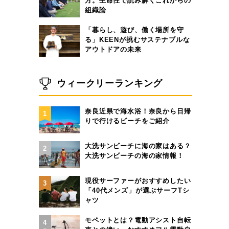
方。生命性で読み解くこれからの
組織論
「暮らし、遊び、働く場所を守
る」KEENが挑むサステナブルな
アウトドアの未来
ウィークリーランキング
奈良近県で海水浴！奈良から日帰
1
りで行けるビーチをご紹介
大洗サンビーチに海の家はある？
2
大洗サンビーチの海の家情報！
現役サーファーがおすすめしたい
3
「40代メンズ」が選ぶサーフTシ
ャツ
モペットとは？電動アシスト自転
4