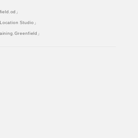
eld.od」
tion Studio」
ng.Greenfield」