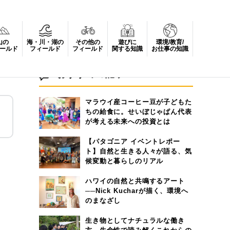
山の
海・川・湖の
その他の
遊びに
環境/教育/
ールド
フィールド
フィールド
関する知識
お仕事の知識
おすすめの記事
マラウイ産コーヒー豆が子どもた
ちの給食に。せいぼじゃぱん代表
が考える未来への投資とは
【パタゴニア イベントレポー
ト】自然と生きる人々が語る、気
候変動と暮らしのリアル
ハワイの自然と共鳴するアート
──Nick Kucharが描く、環境へ
のまなざし
生き物としてナチュラルな働き