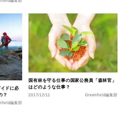
nfield編集部
国有林を守る仕事の国家公務員「森林官」
はどのような仕事？
ガイドに必
の？
2017/12/11
Greenfield編集部
nfield編集部