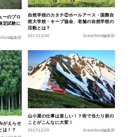
自然学校のカタチ②ホールアース・国際自
ューのプロ
然大学校・キープ協会、老舗の自然学校の
検定試験に
活動とは？
2017/12/30
Greenfield編集部
nfield編集部
山小屋の仕事は楽しい！？街で当たり前の
ことがこんなに大変！
みがえらせ
とは！？
2017/12/20
Greenfield編集部