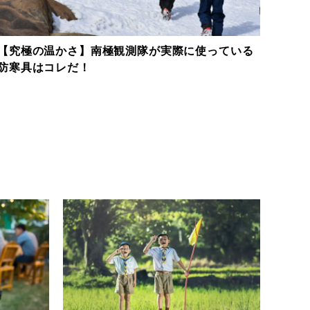
【究極の温かさ】南極観測隊が実際に使っている
路地
防寒具はコレだ！
える