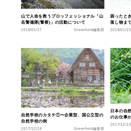
山で人命を救うプロッフェッショナル「山
困ったと
岳警備隊(警察)」の活動について
落し物ま
2018/01/17
Greenfield編集部
2018/01/15
日本の自然
自然学校のカタチ①〜企業型、国公立型の
のお仕事
自然学校の例
2017/12/23
2017/12/24
Greenfield編集部