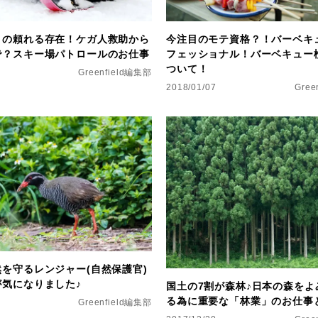
きの頼れる存在！ケガ人救助から
今注目のモテ資格？！バーベキ
で？スキー場パトロールのお仕事
フェッショナル！バーベキュー
ついて！
Greenfield編集部
2018/01/07
Gree
を守るレンジャー(自然保護官)
が気になりました♪
国土の7割が森林♪日本の森をよ
る為に重要な「林業」のお仕事
Greenfield編集部