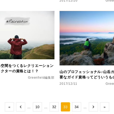
2017/12/20
Gree
い空間をつくるレクリエーション
ラクターの資格とは！？
山のプロフェッショナル♪山岳
要なガイド資格ってどういうも
Greenfield編集部
2017/12/11
Gree
«
...
10
...
32
33
34
...
»