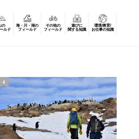
山の
海・川・湖の
その他の
遊びに
環境/教育/
ールド
フィールド
フィールド
関する知識
お仕事の知識
4
5