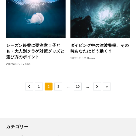
シーズン終盤に要注意！子ど
ダイビング中の津波警報、その
も・大人別クラゲ対策グッズと
時あなたはどう動く？
選び方のポイント
2025/08/18
non
2025/08/27
non
1
2
3
...
10
...
»
カテゴリー