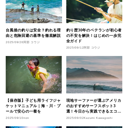
台風後の釣りは安全？釣れる理
釣り歴30年のベテランが初心者
由と危険回避の基準を徹底解説
の不安を解決！はじめの一歩完
全ガイド
2025/09/26
阿部 コウジ
2025/09/12
阿部 コウジ
【保存版】子ども用ライフジャ
現地サーファーが選ぶアメリカ
ケットマニュアル｜海・川・プ
のおすすめサーフスポット3
ールで安心の一着を
選！今日から実践できるエコサ
ーフも紹介
2025/09/10
non
2025/09/02
Kazumi Kawagoshi