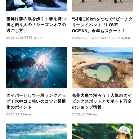
雪解け前の渓を歩く｜春を待つ
“湘南110kmをつなぐ“ビーチク
川と釣り人の「シーズンオフの
リーンイベント「LOVE
過ごし方」
OCEAN」今年もスタート！ 10
海岸＆2漁港で参加者を募集
2026/01/07
阿部 コウジ
2025/11/20
Greenfieldニュース編集部
ダイバーとして一段ランクアッ
奄美大島で潜ろう！人気のダイ
プ！水中ゴミ拾いのコツと習慣
ビングスポットとサポート万全
化のポイント
のショップ情報
2025/11/18
non
2025/10/09
non