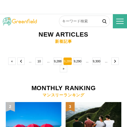
NEW ARTICLES
新着記事
«
...
10
...
9,288
9,289
9,290
...
9,300
...
»
MONTHLY RANKING
マンスリーランキング
2
3