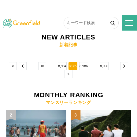
NEW ARTICLES
新着記事
«
...
10
...
8,984
8,985
8,986
...
8,990
...
»
MONTHLY RANKING
マンスリーランキング
2
3