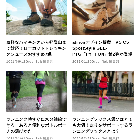
気軽なハイキングから軽登山ま
atmosデザイン提案、ASICS
で対応！ローカットトレッキン
SportStyle GEL-
グシューズおすすめ7選
PTG「PYTHON」第2弾が登場
2021/06/12
Greenfield編集部
2021/01/20
Greenfield編集部
ランニング時すぐに水分補給で
ランニングソックス選びはとて
きる！あると便利なボトルポー
も大切！走りをサポートするラ
チの選びかた
ンニングソックスとは？
2021/01/01
Greenfield編集部
2020/12/27
Greenfield編集部