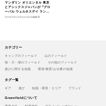
マンダリン オリエンタル 東京
とアシックスジャパンが『グロ
ーバル ウェルネスデイ ランニ
ングイベント』を 開催
2019/04/12
Greenfield編集部
カテゴリー
キャンプのフィールド
山のフィールド
海・川・湖のフィールド
その他のフィールド
遊びに関する知識
環境/教育/お仕事の知識
タグ一覧
ギア
遊び
知識・環境・エリア
ブランド
Greenfieldについて