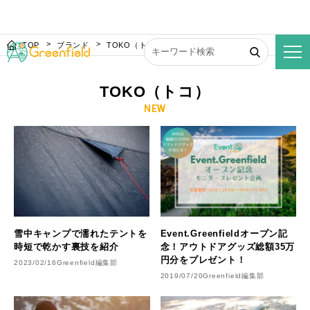
TOP
ブランド
TOKO（トコ）
TOKO（トコ）
NEW
雪中キャンプで濡れたテントを
Event.Greenfieldオープン記
時短で乾かす裏技を紹介
念！アウトドアグッズ総額35万
円分をプレゼント！
2023/02/16
Greenfield編集部
2019/07/20
Greenfield編集部