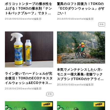
ポリコットンタープの撥水性を
驚異のロフト回復力！TOKOの
上げる！TOKOの撥水剤「テン
「ECOダウンウォッシュ」がす
ト&パックプルーフ」でタトン
ごい！
カ1TCをメンテナンス♪
2018/06/02
Greenfield編集部
2018/05/01
Greenfield編集部
PR
本気でメンテナンスしたい方♪
ライン使いでハードシェルが完
モニター様大募集♪老舗ワック
全復活！TOKOのECOテキスタ
スブランドTOKOのケアライン
イルウォッシュ&ECOテキスタ
を使ってみませんか？
2018/04/04
Greenfield編集部
イルプルーフ使用レビュー♪
2018/04/29
Greenfield編集部
PR