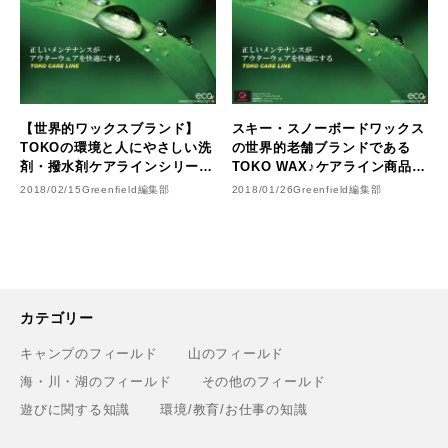
【世界的ワックスブランド】
スキー・スノーボードワックス
TOKOの環境と人にやさしい洗
の世界的老舗ブランドである
剤・撥水剤ケアラインシリーズ
TOKO WAX♪ケアライン商品モ
とは？
ニター募集のお知らせ（Pre-
2018/02/15
Greenfield編集部
2018/01/26
Greenfield編集部
announcement）
カテゴリー
キャンプのフィールド
山のフィールド
海・川・湖のフィールド
その他のフィールド
遊びに関する知識
環境/教育/お仕事の知識