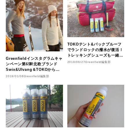
TOKOテント&パックプルーフ
でランドロックの撥水が復活！
トレッキングシューズも一緒に
Greenfieldインスタグラムキャ
メンテナンス♪
2018/06/27
Greenfield編集部
ンペーン第6弾!北欧ブランド
Swix&Ulvang＆TOKOから豪
華なプレゼントあげちゃいま
2019/01/08
Greenfield編集部
す！