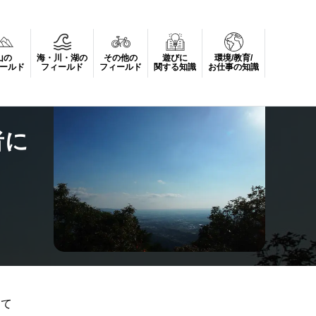
山の
海・川・湖の
その他の
遊びに
環境/教育/
ールド
フィールド
フィールド
関する知識
お仕事の知識
者に
れて