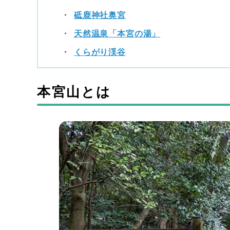
砥鹿神社奥宮
天然温泉「本宮の湯」
くらがり渓谷
本宮山とは