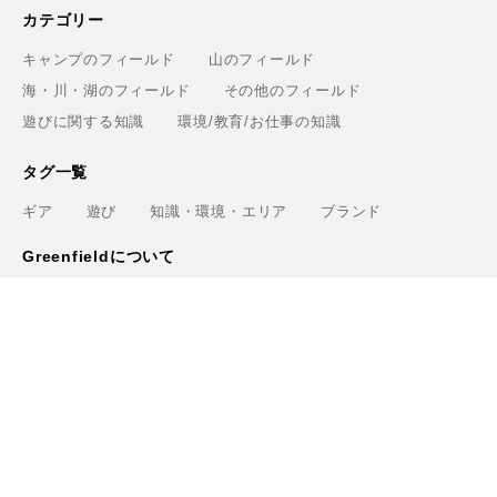
カテゴリー
キャンプのフィールド
山のフィールド
海・川・湖のフィールド
その他のフィールド
遊びに関する知識
環境/教育/お仕事の知識
タグ一覧
ギア
遊び
知識・環境・エリア
ブランド
Greenfieldについて
運営会社
利用規約
プライバシーポリシー
お問い合わせ
ライター
関連サービス
アウトドアショップ「Greenfield.od」
アウトドアフィールド撮影「Location Studio」
トレーニング検索サイト「Training.Greenfield」