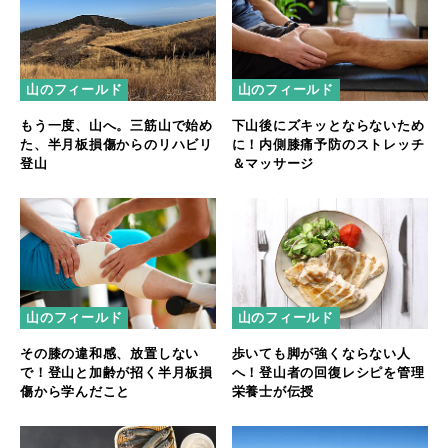
山のフィールド
山のフィールド
もう一度、山へ。三筋山で始め
下山後にズキッとならないため
た、半月板損傷からのリハビリ
に！内側膝痛予防のストレッチ
登山
＆マッサージ
山のフィールド
山のフィールド
その膝の違和感、放置しない
歩いても脚が強くならない人
で！登山と加齢が招く半月板損
へ！登山者の回復レシピを管理
傷から学んだこと
栄養士が伝授