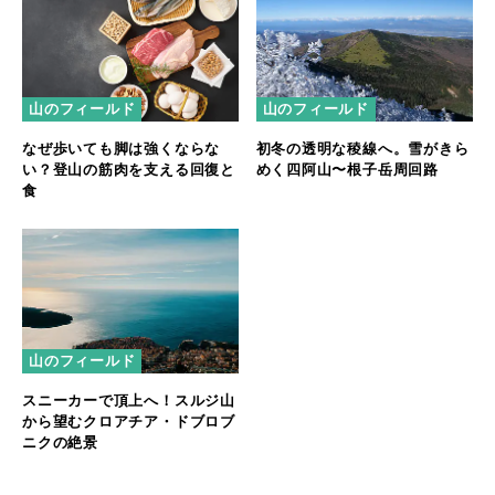
山のフィールド
山のフィールド
なぜ歩いても脚は強くならな
初冬の透明な稜線へ。雪がきら
い？登山の筋肉を支える回復と
めく四阿山〜根子岳周回路
食
山のフィールド
スニーカーで頂上へ！スルジ山
から望むクロアチア・ドブロブ
ニクの絶景