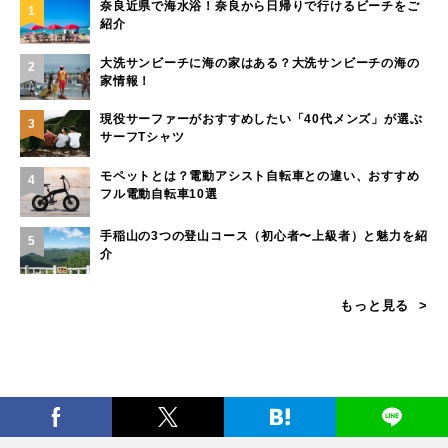
奈良近県で海水浴！奈良から日帰りで行けるビーチをご
1
紹介
大洗サンビーチに海の家はある？大洗サンビーチの海の
2
家情報！
現役サーファーがおすすめしたい「40代メンズ」が選ぶ
3
サーフTシャツ
モペットとは？電動アシスト自転車との違い、おすすめ
4
フル電動自転車10選
手稲山の3つの登山コース（初心者〜上級者）と魅力を紹
5
介
もっと見る