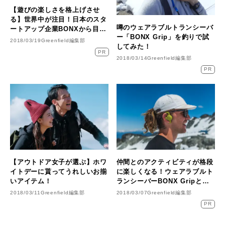
【遊びの楽しさを格上げさせ
る】世界中が注目！日本のスタ
噂のウェアラブルトランシーバ
ートアップ企業BONXから目が
ー「BONX Grip」を釣りで試
離せない！
2018/03/19
Greenfield編集部
してみた！
PR
2018/03/14
Greenfield編集部
PR
【アウトドア女子が選ぶ】ホワ
仲間とのアクティビティが格段
イトデーに貰ってうれしいお揃
に楽しくなる！ウェアラブルト
いアイテム！
ランシーバーBONX Gripと
は？
2018/03/11
Greenfield編集部
2018/03/07
Greenfield編集部
PR