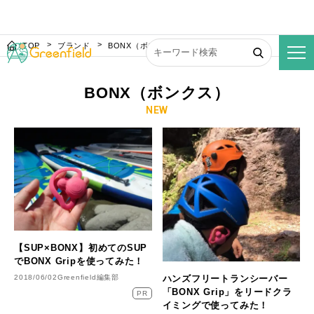
TOP
ブランド
BONX（ボンクス）
BONX（ボンクス）
NEW
【SUP×BONX】初めてのSUP
でBONX Gripを使ってみた！
ハンズフリートランシーバー
2018/06/02
Greenfield編集部
「BONX Grip」をリードクラ
PR
イミングで使ってみた！