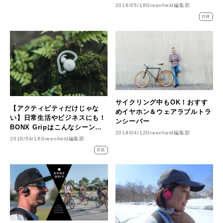
2018/05/16
Greenfield編集部
PR
サイクリング中もOK！おすす
【アクティビティだけじゃな
めイヤホン＆ウェアラブルトラ
い】日常生活やビジネスにも！
ンシーバー
BONX Gripはこんなシーンで
2018/04/12
Greenfield編集部
使える！
2018/04/18
Greenfield編集部
PR