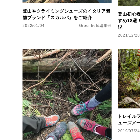
登山やクライミングシューズのイタリア老
登山初心
舗ブランド「スカルパ」をご紹介
すめ18
2022/01/04
Greenfield編集部
説
2021/12/28
トレイル
ューズメ
2019/07/24