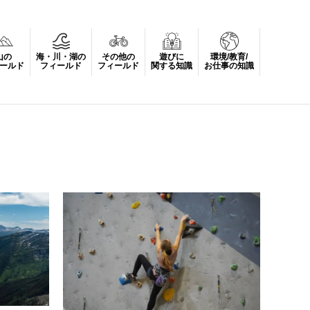
山の
海・川・湖の
その他の
遊びに
環境/教育/
ールド
フィールド
フィールド
関する知識
お仕事の知識