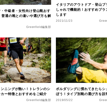
イタリアのアウトドア・登山ブ
しゃれで機能的！おすすめブラ
者・中級者・女性向け登山靴おす
します
選！普通の靴との違いや選び方も解
2021/11/23
Gree
Greenfield編集部
ランニングが熱い！トレランのシ
ボルダリングに慣れてきたらシ
ーカー特徴とおすすめをご紹介
ぼう！タイプ別靴の選び方を説
Greenfield編集部
2019/05/22
Gree