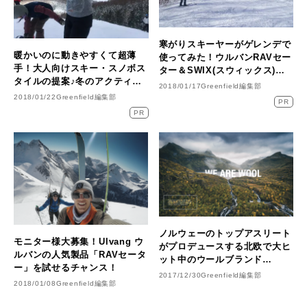
寒がりスキーヤーがゲレンデで
暖かいのに動きやすくて超薄
使ってみた！ウルバンRAVセー
手！大人向けスキー・スノボス
ター＆SWIX(スウィックス)ベ
タイルの提案♪冬のアクティビ
ースレイヤー
2018/01/17
Greenfield編集部
ティで大活躍「Ulvang」の
2018/01/22
Greenfield編集部
PR
RAVセーター
PR
ノルウェーのトップアスリート
モニター様大募集！Ulvang ウ
がプロデュースする北欧で大ヒ
ルバンの人気製品「RAVセータ
ット中のウールブランド
ー」を試せるチャンス！
「Ulvang ウルバン」のRAVセ
2017/12/30
Greenfield編集部
2018/01/08
Greenfield編集部
ーター