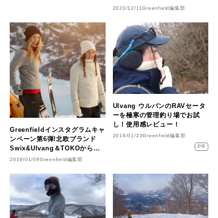
&ソックスでアウトドアでもお
2020/12/11
Greenfield編集部
家でも温かく！
Ulvang ウルバンのRAVセータ
ーを極寒の管理釣り場でお試
し！使用感レビュー！
Greenfieldインスタグラムキャ
2018/01/23
Greenfield編集部
ンペーン第6弾!北欧ブランド
PR
Swix&Ulvang＆TOKOから豪
華なプレゼントあげちゃいま
2019/01/08
Greenfield編集部
す！