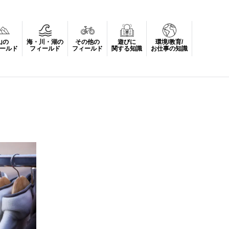
山の
海・川・湖の
その他の
遊びに
環境/教育/
ールド
フィールド
フィールド
関する知識
お仕事の知識