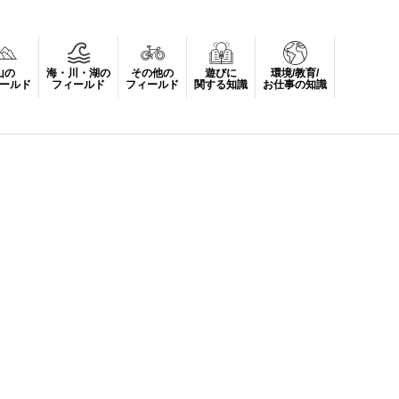
山の
海・川・湖の
その他の
遊びに
環境/教育/
ールド
フィールド
フィールド
関する知識
お仕事の知識