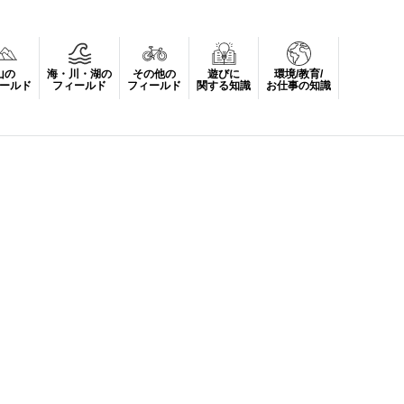
山の
海・川・湖の
その他の
遊びに
環境/教育/
ールド
フィールド
フィールド
関する知識
お仕事の知識