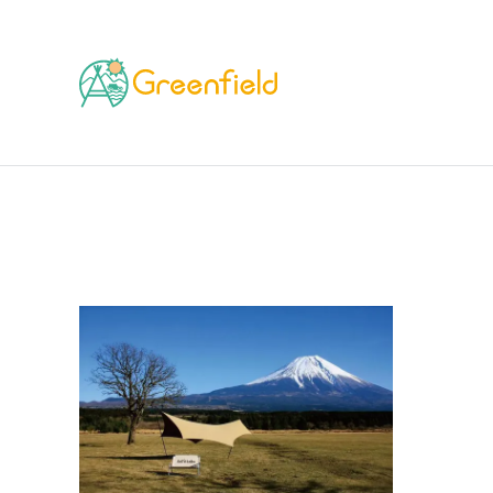
TOP
ブランド
SotoLabo（ソトラボ）