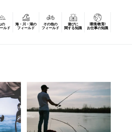
山の
海・川・湖の
その他の
遊びに
環境/教育/
ールド
フィールド
フィールド
関する知識
お仕事の知識