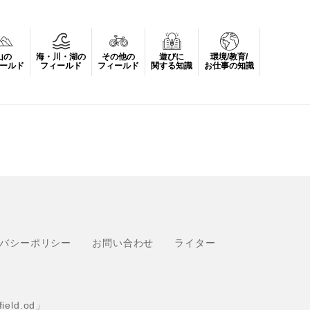
山の
海・川・湖の
その他の
遊びに
環境/教育/
ールド
フィールド
フィールド
関する知識
お仕事の知識
バシーポリシー
お問い合わせ
ライター
eld.od」