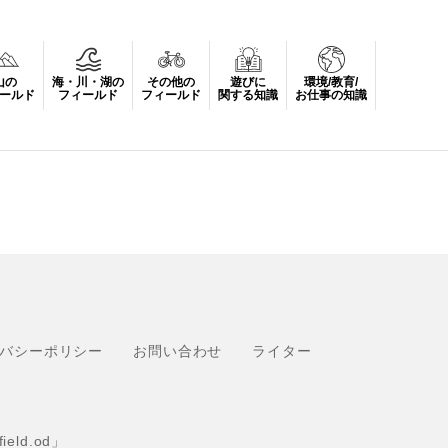
山の
海・川・湖の
その他の
遊びに
環境/教育/
ールド
フィールド
フィールド
関する知識
お仕事の知識
バシーポリシー
お問い合わせ
ライター
eld.od」