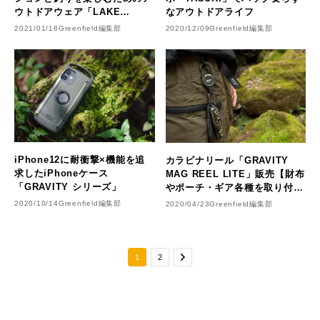
ウトドアウェア「LAKE
なアウトドアライフ
SEEKER’S」
2021/01/18
Greenfield編集部
2020/12/09
Greenfield編集部
iPhone12に耐衝撃×機能を追
カラビナリール「GRAVITY
求したiPhoneケース
MAG REEL LITE」販売【財布
「GRAVITY シリーズ」
やポーチ・ギア各種を取り付け
て使えるマグネット内蔵】
2020/10/14
Greenfield編集部
2020/04/23
Greenfield編集部
1
2