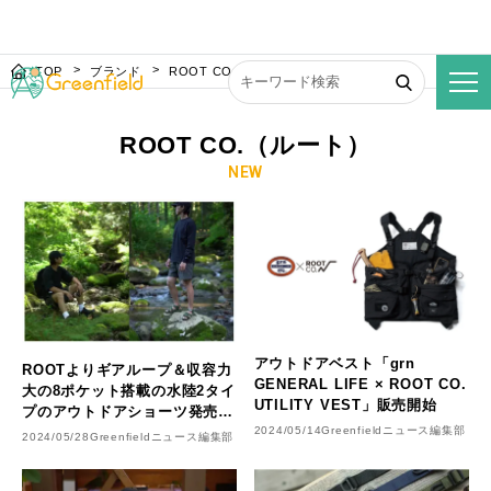
TOP
ブランド
ROOT CO.（ルート）
ROOT CO.（ルート）
NEW
アウトドアベスト「grn
ROOTよりギアループ＆収容力
GENERAL LIFE × ROOT CO.
大の8ポケット搭載の水陸2タイ
UTILITY VEST」販売開始
プのアウトドアショーツ発売開
始
2024/05/14
Greenfieldニュース編集部
2024/05/28
Greenfieldニュース編集部