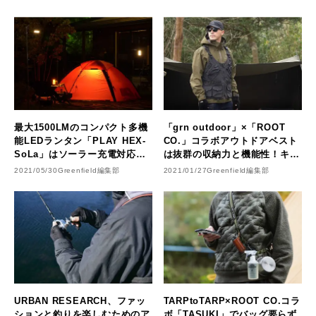
最大1500LMのコンパクト多機
「grn outdoor」×「ROOT
能LEDランタン「PLAY HEX-
CO.」コラボアウトドアベスト
SoLa」はソーラー充電対応＆
は抜群の収納力と機能性！キャ
IP65防水性能
ンプやフィッシングシーンに重
2021/05/30
Greenfield編集部
2021/01/27
Greenfield編集部
宝！
URBAN RESEARCH、ファッ
TARPtoTARP×ROOT CO.コラ
ションと釣りを楽しむためのア
ボ「TASUKI」でバッグ要らず