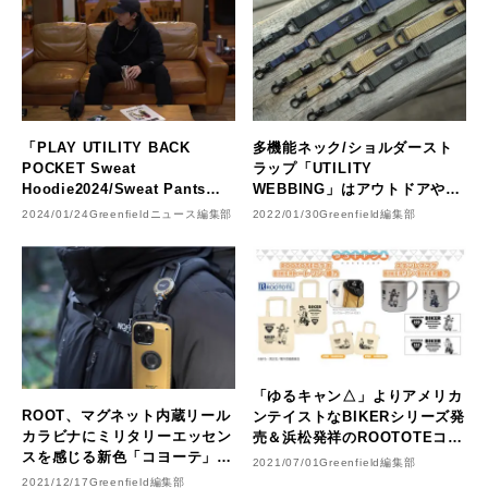
「PLAY UTILITY BACK
多機能ネック/ショルダースト
POCKET Sweat
ラップ「UTILITY
Hoodie2024/Sweat Pants
WEBBING」はアウトドアやキ
2024」が販売開始
ャンプでミニマルスタイルを叶
2024/01/24
Greenfieldニュース編集部
2022/01/30
Greenfield編集部
える！
​「ゆるキャン△」よりアメリカ
ROOT、マグネット内蔵リール
ンテイストなBIKERシリーズ発
カラビナにミリタリーエッセン
売＆浜松発祥のROOTOTEコラ
スを感じる新色「コヨーテ」登
ボと燕三条製ステンレスマグを
2021/07/01
Greenfield編集部
場
リリース
2021/12/17
Greenfield編集部