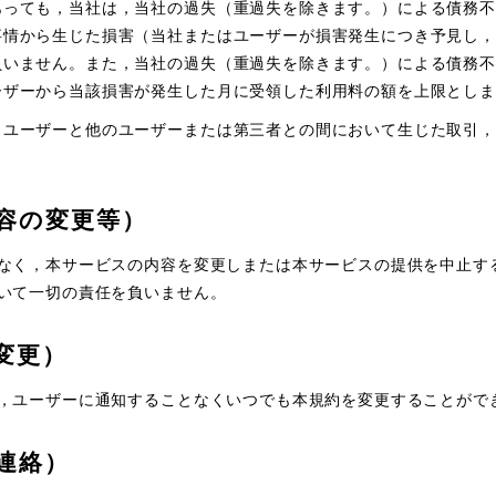
あっても，当社は，当社の過失（重過失を除きます。）による債務不
事情から生じた損害（当社またはユーザーが損害発生につき予見し，
負いません。また，当社の過失（重過失を除きます。）による債務不
ーザーから当該損害が発生した月に受領した利用料の額を上限としま
，ユーザーと他のユーザーまたは第三者との間において生じた取引，
容の変更等）
なく，本サービスの内容を変更しまたは本サービスの提供を中止す
いて一切の責任を負いません。
変更）
，ユーザーに通知することなくいつでも本規約を変更することがで
連絡）