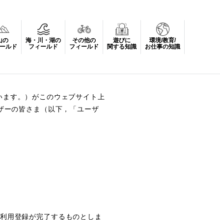
山の
海・川・湖の
その他の
遊びに
環境/教育/
ールド
フィールド
フィールド
関する知識
お仕事の知識
いいます。）がこのウェブサイト上
ザーの皆さま（以下，「ユーザ
。
利用登録が完了するものとしま