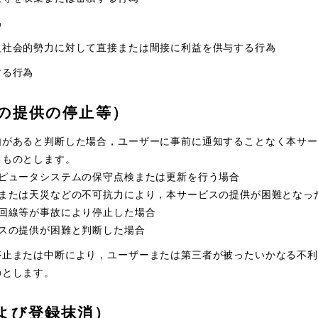
為
反社会的勢力に対して直接または間接に利益を供与する行為
する行為
の提供の停止等）
由があると判断した場合，ユーザーに事前に通知することなく本サー
るものとします。
ンピュータシステムの保守点検または更新を行う場合
電または天災などの不可抗力により，本サービスの提供が困難となっ
回線等が事故により停止した場合
スの提供が困難と判断した場合
停止または中断により，ユーザーまたは第三者が被ったいかなる不利
のとします。
よび登録抹消）