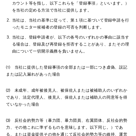
カウント等を指し、以下これらを「登録事項」といいます。）
を当社の定める方法で当社に提供します。
当社は、当社の基準に従って、第１項に基づいて登録申請を行
ったモニター候補者の登録の可否を判断します。
当社は、登録申請者が、以下の各号のいずれかの事由に該当す
る場合は、登録及び再登録を拒否することがあり、またその理
由について一切開示義務を負いません。
⑴ 当社に提供した登録事項の全部または一部につき虚偽、誤記
または記入漏れがあった場合
⑵ 未成年、成年被後見人、被保佐人または被補助人のいずれか
であり、法定代理人、後見人、保佐人または補助人の同意等を得
ていなかった場合
⑶ 反社会的勢力等（暴力団、暴力団員、右翼団体、反社会的勢
力、その他これに準ずるものを意味します。以下同じ。）であ
る、または資金提供その他を通じて反社会的勢力等の維持、運営