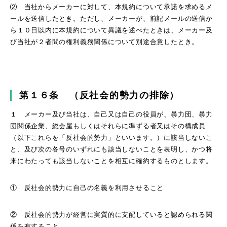
⑵ 当社からメーカーに対して、本規約について承諾を求めるメ
ールを送信したとき。ただし、メーカーが、前記メールの送信か
ら１０日以内に本規約について異議を述べたときは、メーカー及
び当社が２者間の権利義務関係について別途合意したとき。
第１６条 （反社会的勢力の排除）
１ メーカー及び当社は、自己又は自己の役員が、暴力団、暴力
団関係企業、総会屋もしくはそれらに準ずる者又はその構成員
（以下これらを「反社会的勢力」といいます。）に該当しないこ
と、及び次の各号のいずれにも該当しないことを表明し、かつ将
来にわたっても該当しないことを相互に確約するものとします。
① 反社会的勢力に自己の名義を利用させること
② 反社会的勢力が経営に実質的に支配していると認められる関
係を有すること