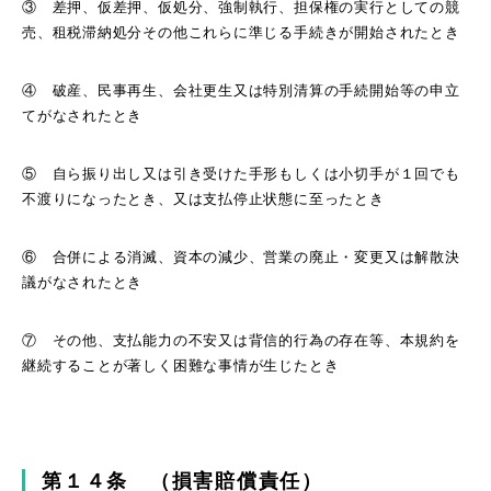
③ 差押、仮差押、仮処分、強制執行、担保権の実行としての競
売、租税滞納処分その他これらに準じる手続きが開始されたとき
④ 破産、民事再生、会社更生又は特別清算の手続開始等の申立
てがなされたとき
⑤ 自ら振り出し又は引き受けた手形もしくは小切手が１回でも
不渡りになったとき、又は支払停止状態に至ったとき
⑥ 合併による消滅、資本の減少、営業の廃止・変更又は解散決
議がなされたとき
⑦ その他、支払能力の不安又は背信的行為の存在等、本規約を
継続することが著しく困難な事情が生じたとき
第１４条 （損害賠償責任）