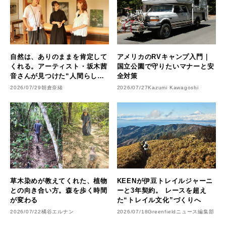
自然は、ありのままを肯定して
アメリカのRVキャンプ入門｜
くれる。アーティスト・坂木茜
国立公園で守りたいマナーと安
音さんが見つけた“人間らしい
全対策
時間”
2026/07/29
朝倉奈緒
2026/07/27
Kazumi Kawagoshi
草木染めが教えてくれた、植物
KEENが伊豆トレイルジャーニ
との向き合い方。森を歩く時間
ーと3年契約。 レースを超え
が変わる
た“トレイル文化”づくりへ
2026/07/22
橘谷エルナン
2026/07/18
Greenfieldニュース編集部