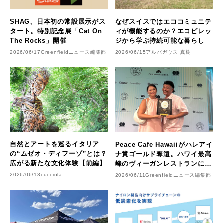
SHAG、日本初の常設展示がス
なぜスイスではエココミュニテ
タート。特別記念展「Cat On
ィが機能するのか？エコビレッ
The Rocks」開催
ジから学ぶ持続可能な暮らし
2026/06/17
Greenfieldニュース編集部
2026/06/15
アルパガウス 真樹
自然とアートを巡るイタリア
Peace Cafe Hawaiiがハレアイ
の“ムゼオ・ディフーゾ”とは？
ナ賞ゴールド奪還。ハワイ最高
広がる新たな文化体験【前編】
峰のヴィーガンレストランに返
り咲く
2026/06/13
cucciola
2026/06/11
Greenfieldニュース編集部