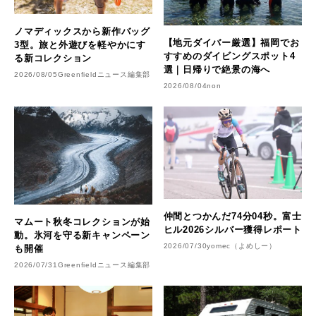
ノマディックスから新作バッグ
【地元ダイバー厳選】福岡でお
3型。旅と外遊びを軽やかにす
すすめのダイビングスポット4
る新コレクション
選｜日帰りで絶景の海へ
2026/08/05
Greenfieldニュース編集部
2026/08/04
non
仲間とつかんだ74分04秒。富士
マムート秋冬コレクションが始
ヒル2026シルバー獲得レポート
動。氷河を守る新キャンペーン
2026/07/30
yomec（よめしー）
も開催
2026/07/31
Greenfieldニュース編集部