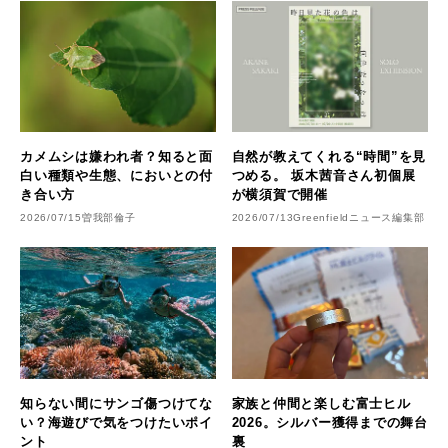
カメムシは嫌われ者？知ると面
自然が教えてくれる“時間”を見
白い種類や生態、においとの付
つめる。 坂木茜音さん初個展
き合い方
が横須賀で開催
2026/07/15
曽我部倫子
2026/07/13
Greenfieldニュース編集部
知らない間にサンゴ傷つけてな
家族と仲間と楽しむ富士ヒル
い？海遊びで気をつけたいポイ
2026。シルバー獲得までの舞台
ント
裏