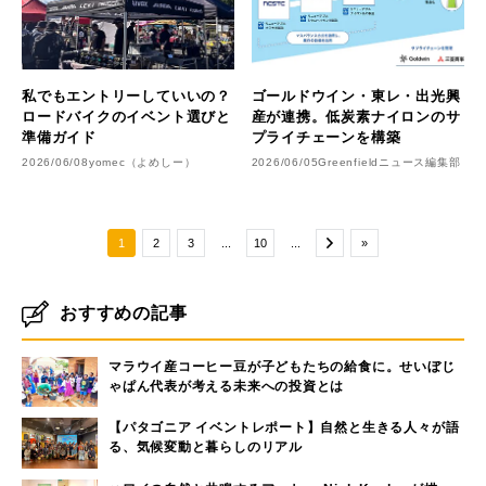
私でもエントリーしていいの？
ゴールドウイン・東レ・出光興
ロードバイクのイベント選びと
産が連携。低炭素ナイロンのサ
準備ガイド
プライチェーンを構築
2026/06/08
yomec（よめしー）
2026/06/05
Greenfieldニュース編集部
1
2
3
...
10
...
»
おすすめの記事
マラウイ産コーヒー豆が子どもたちの給食に。せいぼじ
ゃぱん代表が考える未来への投資とは
【パタゴニア イベントレポート】自然と生きる人々が語
る、気候変動と暮らしのリアル