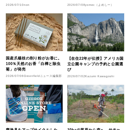
2026/07/10
non
2026/07/08
yomec（よめしー）
国産爪楊枝の削り粉がお香に。
【在住22年が伝授】アメリカ国
100％天然のお香「白樺と除虫
立公園キャンプの予約と公園選
菊」が発売
び
2026/07/06
Greenfieldニュース編集部
2026/07/02
Kazumi Kawagoshi
廃漁具をアップサイクルした
10haの草原から森へ。サチャ