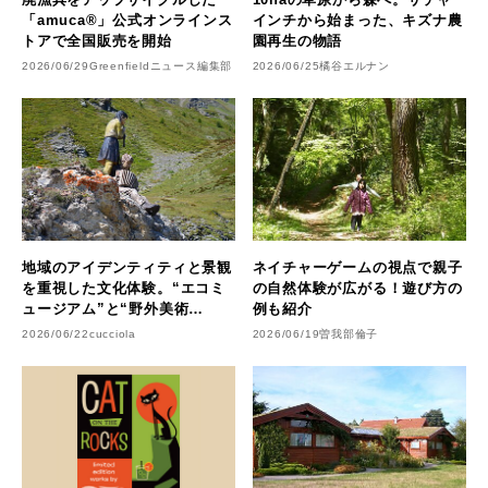
「amuca®」公式オンラインス
インチから始まった、キズナ農
トアで全国販売を開始
園再生の物語
2026/06/29
Greenfieldニュース編集部
2026/06/25
橘谷エルナン
地域のアイデンティティと景観
ネイチャーゲームの視点で親子
を重視した文化体験。“エコミ
の自然体験が広がる！遊び方の
ュージアム”と“野外美術
例も紹介
館”【後編】
2026/06/22
cucciola
2026/06/19
曽我部倫子