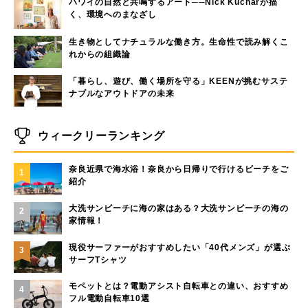
ハワイの自然と共鳴するアート──Nick Kucharが描
く、環境へのまなざし
生き物としてナチュラルな働き方。生命性で読み解くこ
れからの組織論
「暮らし、遊び、働く場所を守る」KEENが挑むサステ
ナブルなアウトドアの未来
ウィークリーランキング
奈良近県で海水浴！奈良から日帰りで行けるビーチをご
1
紹介
大洗サンビーチに海の家はある？大洗サンビーチの海の
2
家情報！
現役サーファーがおすすめしたい「40代メンズ」が選ぶ
3
サーフTシャツ
モペットとは？電動アシスト自転車との違い、おすすめ
4
フル電動自転車10選